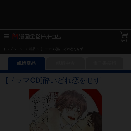
トップページ
新品
[ドラマCD]酔いどれ恋をせず
紙版新品
紙版中古
電子書籍版
[ドラマCD]酔いどれ恋をせず