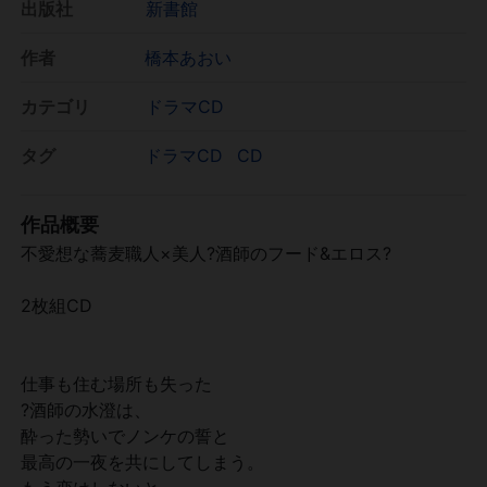
出版社
新書館
作者
橋本あおい
カテゴリ
ドラマCD
タグ
ドラマCD
CD
作品概要
不愛想な蕎麦職人×美人?酒師のフード&エロス?
2枚組CD
仕事も住む場所も失った
?酒師の水澄は、
酔った勢いでノンケの誓と
最高の一夜を共にしてしまう。