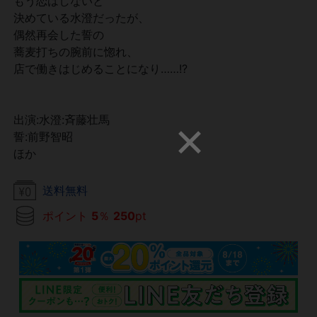
もう恋はしないと
決めている水澄だったが、
偶然再会した誓の
蕎麦打ちの腕前に惚れ、
店で働きはじめることになり……!?
出演:水澄:斉藤壮馬
誓:前野智昭
ほか
送料無料
ポイント
5
％
250
pt