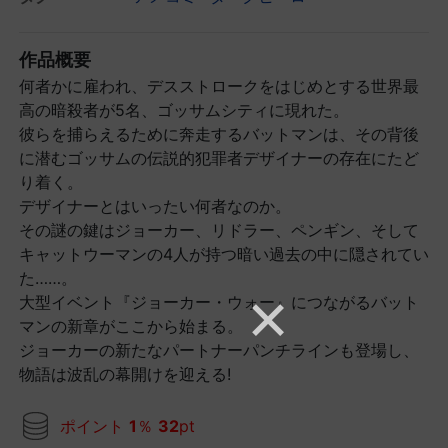
作品概要
何者かに雇われ、デスストロークをはじめとする世界最
高の暗殺者が5名、ゴッサムシティに現れた。
彼らを捕らえるために奔走するバットマンは、その背後
に潜むゴッサムの伝説的犯罪者デザイナーの存在にたど
り着く。
デザイナーとはいったい何者なのか。
その謎の鍵はジョーカー、リドラー、ペンギン、そして
キャットウーマンの4人が持つ暗い過去の中に隠されてい
た……。
大型イベント『ジョーカー・ウォー』につながるバット
マンの新章がここから始まる。
ジョーカーの新たなパートナーパンチラインも登場し、
物語は波乱の幕開けを迎える!
ポイント
1
％
32
pt