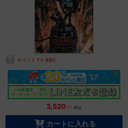
ポイント
1
％
32
pt
3,520
円
税込
カートに入れる