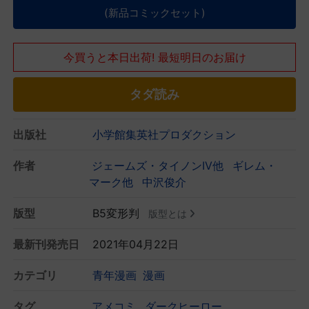
(新品コミックセット)
今買うと本日出荷! 最短明日のお届け
タダ読み
出版社
小学館集英社プロダクション
作者
ジェームズ・タイノンIV他
ギレム・
マーク他
中沢俊介
版型
B5変形判
版型とは
最新刊発売日
2021年04月22日
カテゴリ
青年漫画
漫画
タグ
アメコミ
ダークヒーロー