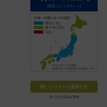
(新品コミックセット)
欲しいリストに追加する
気になる商品を登録