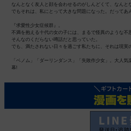
なんとなく友人と顔を会わせるのがしんどくて、なんと
でもそれは、私にとって大きな問題になった。だってあ
『求愛性少女症候群』。
不満を抱える十代の女の子には、まるで怪異のような不
そんなのくだらない噂話だと思っていた。
でも、満たされない日々を過ごす私たちに、それは現実
「ベノム」「ダーリンダンス」「失敗作少女」。大人気
幕!