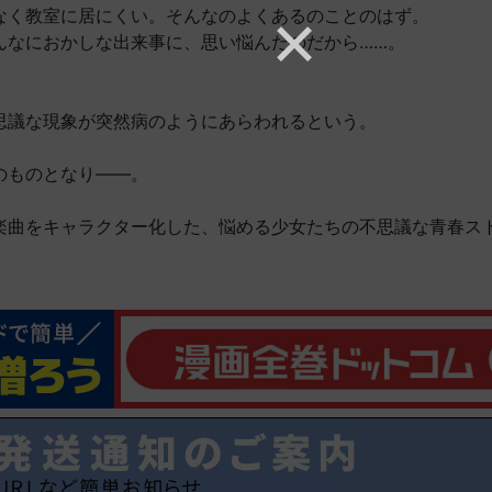
なく教室に居にくい。そんなのよくあるのことのはず。
んなにおかしな出来事に、思い悩んだのだから……。
思議な現象が突然病のようにあらわれるという。
のものとなり――。
楽曲をキャラクター化した、悩める少女たちの不思議な青春ス