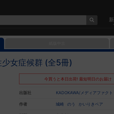
新
紙版中古
少女症候群 (全5冊)
今買うと本日出荷! 最短明日のお届け
出版社
KADOKAWA/メディアファク
作者
城崎
のう
かいりきベア