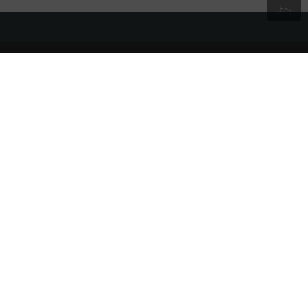
上へ
ご意見をお聞かせください