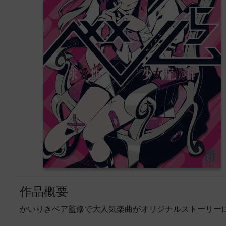
作品概要
かいりきベア監修で大人気楽曲がオリジナルストーリーに