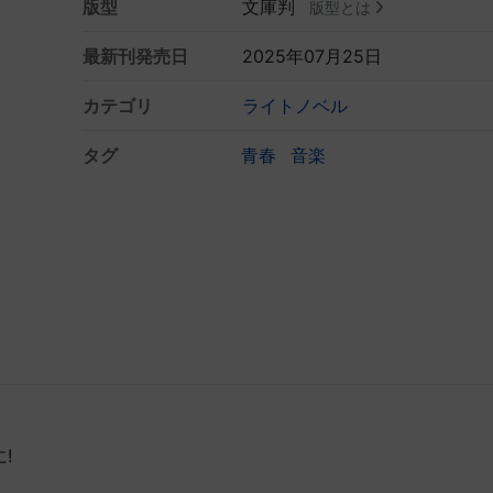
版型
文庫判
版型とは
最新刊発売日
2025年07月25日
カテゴリ
ライトノベル
タグ
青春
音楽
!