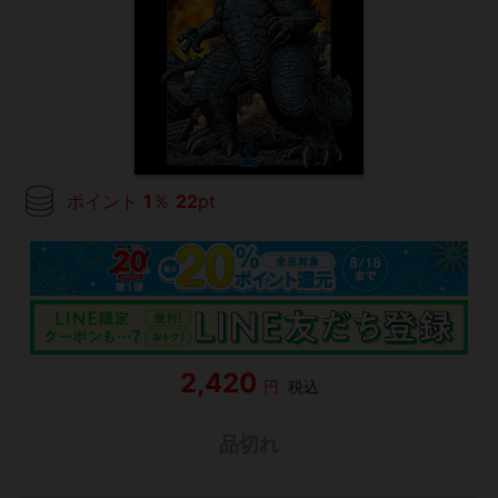
ポイント
1
％
22
pt
2,420
円
税込
品切れ