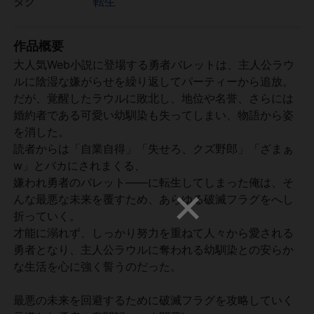
タグ
転生
作品概要
大人気Web小説に登場する勇者バレットは、主人公ラウ
ルに陰湿な嫌がらせを繰り返してパーティーから追放。
だが、覚醒したラウルに敗北し、地位や名誉、さらには
婚約者である可愛い幼馴染も失ってしまい、物語から姿
を消した。
読者からは「自業自得」「失せろ、クズ野郎」「ざまぁ
w」とバカにされまくる、
嫌われ勇者のバレット――に転生してしまった俺は、そ
んな最悪な未来を覆すため、あらゆる破滅フラグをへし
折っていく。
才能に溺れず、しっかり努力を重ねて人々から愛される
勇者となり、主人公ラウルに奪われる幼馴染との安らか
な生活を心に強く誓うのだった。
最悪の未来を回避するために破滅フラグを攻略していく