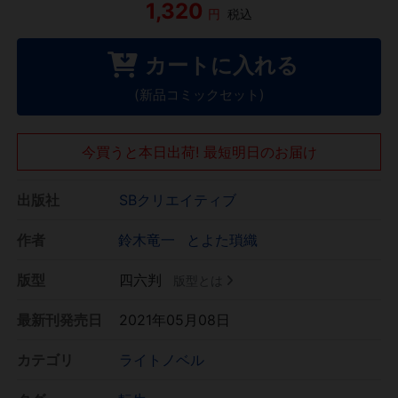
1,320
円
税込
カートに入れる
(新品コミックセット)
今買うと本日出荷! 最短明日のお届け
出版社
SBクリエイティブ
作者
鈴木竜一
とよた瑣織
版型
四六判
版型とは
最新刊発売日
2021年05月08日
カテゴリ
ライトノベル