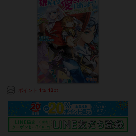
ポイント
1
％
12
pt