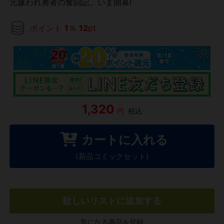
元嫌われ勇者の奮闘記、いま開幕!
ポイント
1
％
12
pt
1,320
円
税込
カートに入れる
(新品コミックセット)
欲しいリストに追加する
気になる商品を登録