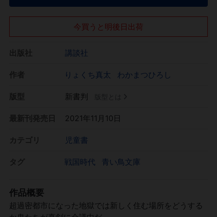
今買うと明後日出荷
出版社
講談社
作者
りょくち真太
わかまつひろし
版型
新書判
版型とは
最新刊発売日
2021年11月10日
カテゴリ
児童書
タグ
戦国時代
青い鳥文庫
作品概要
超過密都市になった地獄では新しく住む場所をどうする
か鬼たちが真剣に会議中だ。