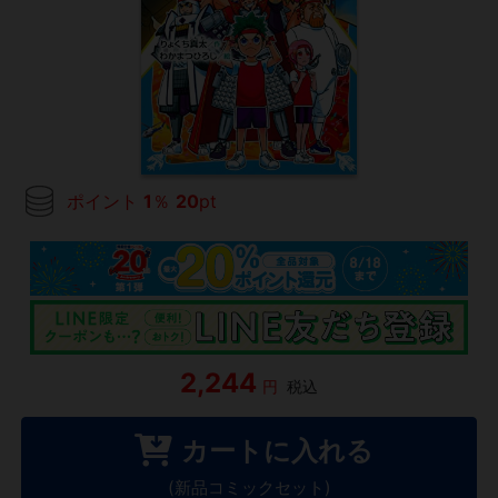
ポイント
1
％
20
pt
2,244
円
税込
カートに入れる
(新品コミックセット)