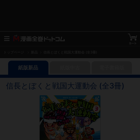
トップページ
新品
信長とぼくと戦国大運動会 (全3冊)
紙版新品
紙版中古
電子書籍版
信長とぼくと戦国大運動会 (全3冊)