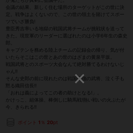
会議の結果、新しく住む場所のターゲットがこの世に決
定。戦争はよくないので、この世の領土を賭けてスポー
ツでいざ勝負!
豊臣秀吉率いる地獄の戦国武将チームが挑戦状を送って
きた。現世軍のリーダーに選ばれたのは小学6年生の森史
郎。
キャプテンを務める陸上チームの記録会の帰り、気が付
いたらそこはこの世とあの世のはざまの黄泉平坂。
戦国武将とのスポーツ大会なんて絶対勝てるわけないじ
ゃん!!
そんな史郎の前に現れたのは戦国最強の武将、泣く子も
黙る織田信長!!
「おれは義によってこの者の助けとなる!」。
かけっこ、組体操、棒倒しに騎馬戦!熱い戦いの火ぶたが
今、きられる!!
ポイント
1
％
20
pt