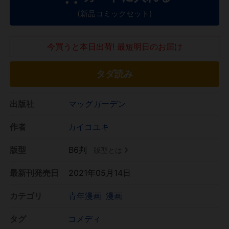
(新品コミックセット)
今買うと本日出荷! 最短明日のお届け
タダ読み
出版社
マッグガーデン
作者
カイコユキ
版型
B6判
版型とは
最新刊発売日
2021年05月14日
カテゴリ
青年漫画
漫画
タグ
コメディ