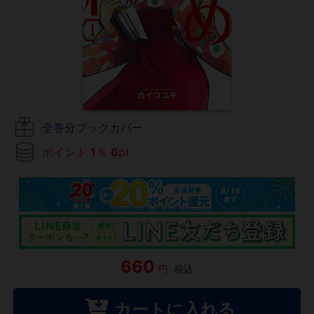
全巻分ブックカバー
ポイント
1
％
6
pt
660
円
税込
カートに入れる