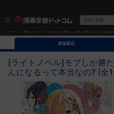
漫画を検索
トップページ
新品
[ライトノベル]モブしか勝たん! お前らが俺にデレデレなお嫁さん
紙版新品
[ライトノベル]モブしか勝
んになるって本当なの? (全1