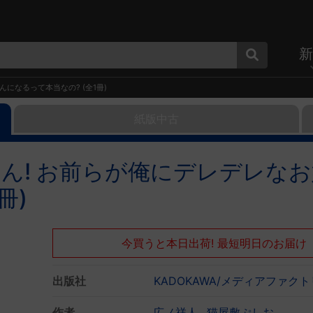
新
になるって本当なの? (全1冊)
紙版中古
たん! お前らが俺にデレデレな
冊)
今買うと本日出荷! 最短明日のお届け
出版社
KADOKAWA/メディアファク
作者
広ノ祥人
猫屋敷ぷしお