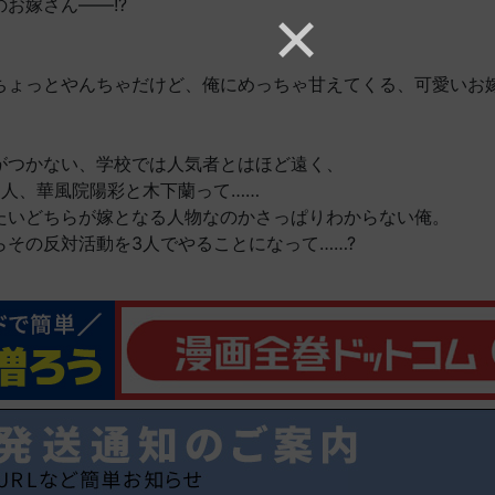
お嫁さん――!?
ちょっとやんちゃだけど、俺にめっちゃ甘えてくる、可愛いお
がつかない、学校では人気者とはほど遠く、
人、華風院陽彩と木下蘭って……
たいどちらが嫁となる人物なのかさっぱりわからない俺。
その反対活動を3人でやることになって……?