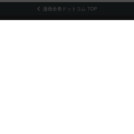
漫画全巻ドットコム TOP
ッフおススメ「全力推し宣言」
漫画ランキング
贈ろう e-giftサービス
›
2025年 年間ランキング
すめの新品漫画セット
›
歴代発行部数
品別漫画収納ボックス
›
紙書籍 週間TOP100
典あり漫画
›
紙書籍 月間TOP100
すめのグッズ商品
›
電子書籍 週間TOP100
すめの中古漫画セット
›
電子書籍 月間TOP100
画買取サービス
›
巻数の多い漫画作品
口注文問い合わせフォーム
›
漫画なんでもランキング
すめの電子書籍漫画
漫画のサイズ(判型)について
刊・新着電子書籍
海外発送 Overseas
料ですぐ読める電子書籍
一緒に働きませんか？