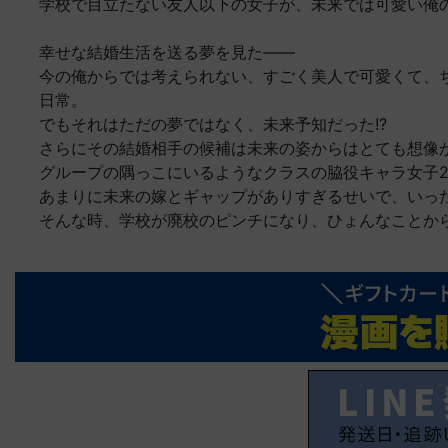
学校で目立たない友人以下の女子が、未来では可愛い俺の
幸せな結婚生活を送る夢を見た――
今の俺からでは考えられない、すごく美人で可愛くて、
日常。
でもそれはただの夢ではなく、未来予知だった!?
さらにその結婚相手の候補は未来の姿からはとても想像
グループの隅っこにいるようなクラスの脇役キャラ女子2
あまりに未来の嫁とギャップがありすぎるせいで、いっ
そんな時、学校が廃校のピンチになり、ひょんなことから