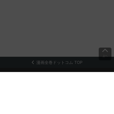
上へ
漫画全巻ドットコム TOP
トップページ
会員登録・ログイン
初めての方へ
電子書籍の読み方
支払方法