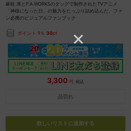
麻枝 准とP.A.WORKSのタッグで制作されたTVアニメ
「神様になった日」の魅力をたっぷり詰め込んだ、ファ
ン必携のビジュアルファンブック
ポイント
1
％
30
pt
3,300
円
税込
品切れ
欲しいリストに追加する