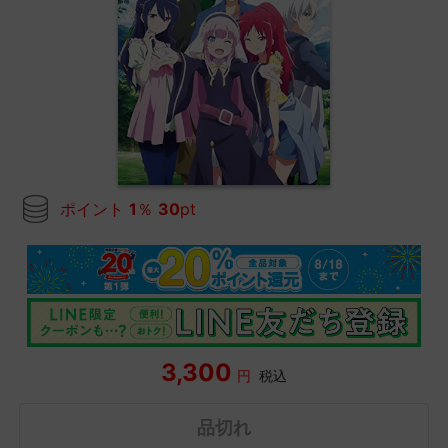
ポイント
1
％
30
pt
3,300
円
税込
品切れ