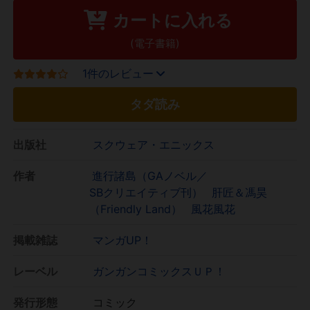
カートに入れる
(電子書籍)
1件のレビュー
タダ読み
出版社
スクウェア・エニックス
作者
進行諸島（GAノベル／
SBクリエイティブ刊）
肝匠＆馮昊
（Friendly Land）
風花風花
掲載雑誌
マンガUP！
レーベル
ガンガンコミックスＵＰ！
発行形態
コミック