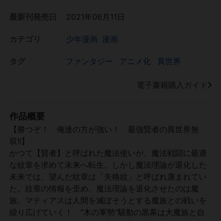
最新刊発売日
2021年06月11日
カテゴリ
少年漫画
漫画
タグ
ファンタジー
アニメ化
異世界
電子書籍購入ガイド
作品概要
【勝つぞ！ 俺達の方が強い！ 最強賢者の異世界無
双!!】
かつて【賢者】と呼ばれた魔法使いが、魔法戦闘に最適
な紋章を求めて未来へ転生。しかし魔法理論が退化した
未来では、望んだ紋章は「失格紋」と呼ばれ蔑まれてい
た。紋章の情報を歪め、魔法理論を退化させたのは魔
族。マティアスは人間を滅ぼそうとする魔族との戦いを
繰り広げていく！ ”木の軍勢”騒動の黒幕は大魔族と自