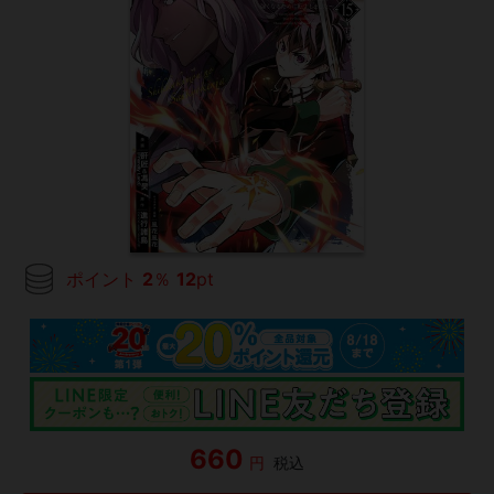
ポイント
2
％
12
pt
660
円
税込