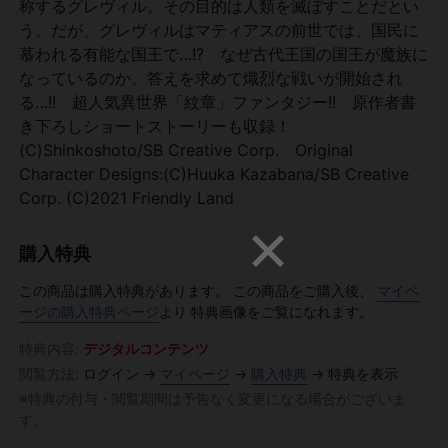
称するグレヴィル。その目的は人類を滅ぼすことだとい
う。だが、グレヴィルはマティアスの前世では、国民に
慕われる有能な国王で…!? なぜ古代王国の国王が魔族に
なっているのか。答えを求めて熾烈な戦いが開始され
る…!! 超人気異世界「紋章」ファンタジー!! 原作者書
き下ろしショートストーリーも収録！
(C)Shinkoshoto/SB Creative Corp. Original
Character Designs:(C)Huuka Kazabana/SB Creative
Corp. (C)2021 Friendly Land
購入特典
この商品は購入特典があります。
この商品をご購入後、
マイペ
ージの購入特典ページ
より 特典画像をご覧になれます。
特典内容:
デジタルコンテンツ
閲覧方法:
ログイン →
マイページ
→
購入特典
→ 特典を表示
※特典の付与・閲覧期間は予告なく変更になる場合がございま
す。