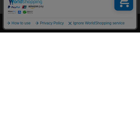
上へ
漫画全巻ドットコム TOP
トップページ
会員登録・ログイン
初めての方へ
電子書籍の読み方
支払方法
特定商取引法に基づく通販の表記
資金決済法に基づく表示
古物営業法に基づく表示
よくある質問
問い合わせ
個人情報保護方針