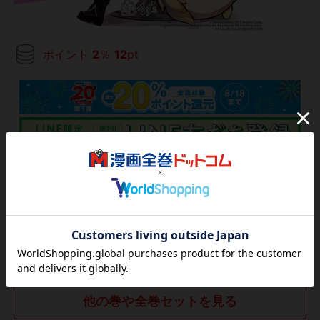
ポイント
2
％
12
pt
660
円
税込
カートに入れる
(電子書籍)
他の巻や全巻セットを見る