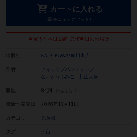
カートに入れる
(新品コミックセット)
今買うと本日出荷! 最短明日のお届け
出版社
KADOKAWA/角川書店
作者
フィリップバンティング
ないとうふみこ
北山太樹
版型
B4判
版型とは
最新刊発売日
2020年10月13日
カテゴリ
児童書
タグ
宇宙