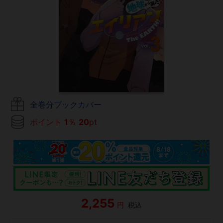
全巻分ブックカバー
ポイント
1
％
20
pt
2,255
円
税込