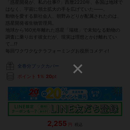
「惑星開発が、私の仕事!?」西暦2220年、各国は地球で
はなく、宇宙に領土拡大の手を広げていた――。
動物を愛する新社会人、朝野みどりが配属されたのは、
惑星開発省生物管理局。
地球から160光年離れた惑星「瑞穂」で未知なる動物の
調査に乗り出す彼女だが、現実は理想とかけ離れてい
て…!?
毎回ワクワクなテラフォーミングお役所コメディ!
全巻分ブックカバー
ポイント
1
％
20
pt
2,255
円
税込