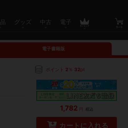
品
グッズ
中古
電子
電子書籍版
ポイント
2
％
32
pt
1,782
円
税込
カートに入れる