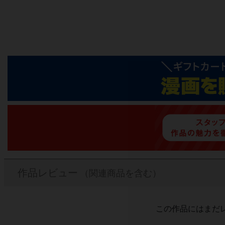
作品レビュー
（関連商品を含む）
この作品にはまだ