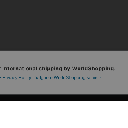
漫画全巻ドットコム TOP
ッフおススメ「全力推し宣言」
漫画ランキング
贈ろう e-giftサービス
›
2025年 年間ランキング
すめの新品漫画セット
›
歴代発行部数