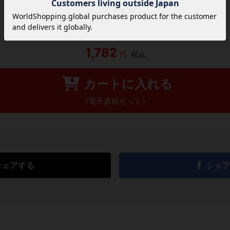
レビューを書く
1,782
円
税込
カートに入れる
(電子書籍セット)
シェアする
シェ