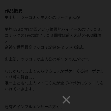
作品概要
史上初、ツッコミが主人公のギャグまんが
平均1.36コマに1回という驚異的ハイペースのツッコミ。
コミックス1巻の総ツッコミ回数は前人未踏の400回超
え。
余裕で世界最高ツッコミ記録を(たぶん)達成。
史上初、ツッコミが主人公のギャグまんがです。
なにからなにまであらゆるモノがボケまくる街・ボケま
くり町を舞台に、
唯一まともな主人マトモくんが全てのボケにツッコミを
いれていきます。
超有名インフルエンサーの方や、