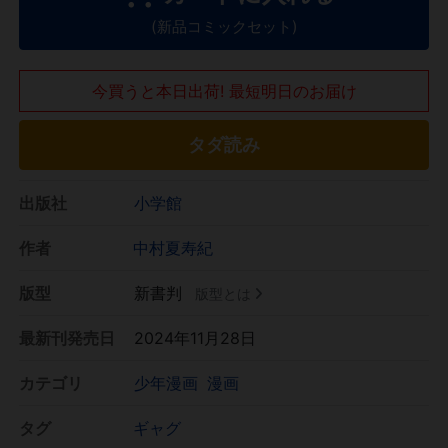
(新品コミックセット)
今買うと本日出荷! 最短明日のお届け
タダ読み
出版社
小学館
作者
中村夏寿紀
版型
新書判
版型とは
最新刊発売日
2024年11月28日
カテゴリ
少年漫画
漫画
タグ
ギャグ