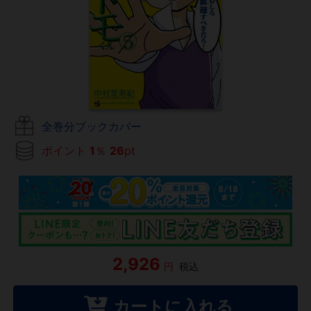
全巻分ブックカバー
ポイント
1
％
26
pt
2,926
円
税込
カートに入れる