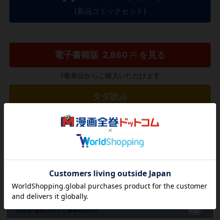
(新品コミックセット)
電子書籍版
2,860
を見る
円
1巻単位からご購入いただけます
タダ読み
欲しいリストに追加する
気になる商品を登録