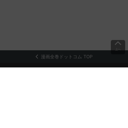
上へ
漫画全巻ドットコム TOP
トップページ
会員登録・ログイン
初めての方へ
電子書籍の読み方
支払方法
特定商取引法に基づく通販の表記
資金決済法に基づく表示