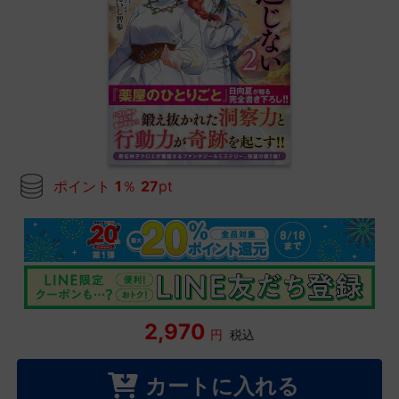
ポイント
1
％
27
pt
2,970
円
税込
カートに入れる