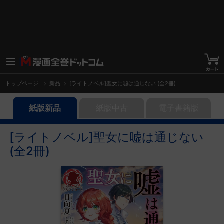
トップページ
新品
[ライトノベル]聖女に嘘は通じない (全2冊)
紙版新品
紙版中古
電子書籍版
[ライトノベル]聖女に嘘は通じない
(全2冊)