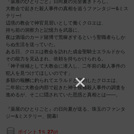
『薬屋のひとりごと』日向夏の完全書き下ろし。
大教会で起きた殺人事件の真相を追うファンタジー&ミス
テリー!
辺境の教会で神官見習いとして働くクロエは、
持ち前の洞察力と記憶力を武器に、
夜は酒場のカード賭博で荒稼ぎするという聖職者らしか
らぬ生活を送っていた。
ある日、クロエは教会を訪れた成金聖騎士エラルドから
その能力を見込まれ、依頼を持ちかけられる。
「神子候補として大教会に潜入し、二年前の殺人事件の
犯人を見つけてほしいのです」
多額の報酬に釣られてエラルドと契約したクロエは、
二年前に大教会内部で起きた神子候補殺人事件の調査を
進めるが、そこに隠されていた思惑と真相とは――。
『薬屋のひとりごと』の日向夏が送る、珠玉のファンタ
ジー&ミステリー、開幕!
ポイント
1
％
27
pt