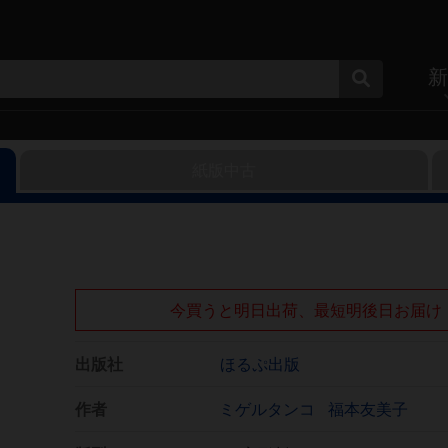
新
紙版中古
今買うと明日出荷、最短明後日お届け
出版社
ほるぷ出版
作者
ミゲルタンコ
福本友美子