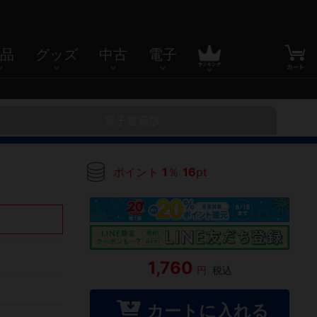
品
グッズ
中古
電子
電子書籍版
ポイント
1
％
16
pt
1,760
円
税込
カートに入れる