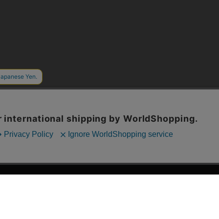
漫画全巻ドットコム TOP
ッフおススメ「全力推し宣言」
漫画ランキング
贈ろう e-giftサービス
›
2025年 年間ランキング
すめの新品漫画セット
›
歴代発行部数