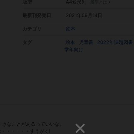
版型
A4変形判
版型とは
最新刊発売日
2021年09月14日
カテゴリ
絵本
タグ
絵本
児童書
2022年課題図
学年向け
すきなことがあるっていいな。
は・・・・・・すうがく!