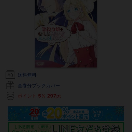
送料無料
全巻分ブックカバー
ポイント
5
％
297
pt