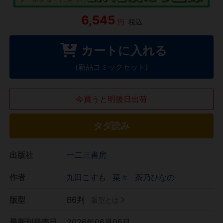
6,545
円
税込
カートに入れる
(新品コミックセット)
今買うと明後日出荷
タダ読み
出版社
一二三書房
作者
九田こすも
菜々
茶乃ひなの
版型
B6判
版型とは
最新刊発売日
2026年06月05日