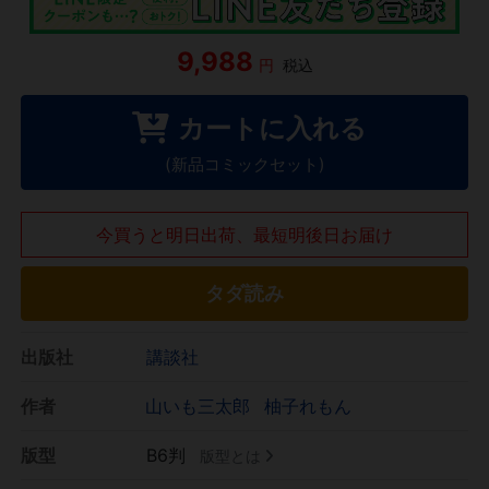
9,988
円
税込
カートに入れる
(新品コミックセット)
今買うと明日出荷、最短明後日お届け
タダ読み
出版社
講談社
作者
山いも三太郎
柚子れもん
版型
B6判
版型とは