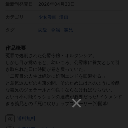
最新刊発売日
2026年04月30日
カテゴリ
少女漫画
漫画
タグ
恋愛
令嬢
義兄
作品概要
冤罪で処刑された公爵令嬢・オルタンシア。
しかし目が覚めると、幼いころ、公爵家に養女として引
き取られた日に時間が巻き戻っていた。
「二度目の人生は絶対に処刑エンドを回避する!」
と意気込んだのも束の間、そのためには氷のように冷酷
な義兄のジェラールと仲良くならなければならない、
という不可能ミッションの達成が必要だった! イケメンす
ぎる義兄との「死に戻り」ラブストーリー(?)開幕!
送料無料