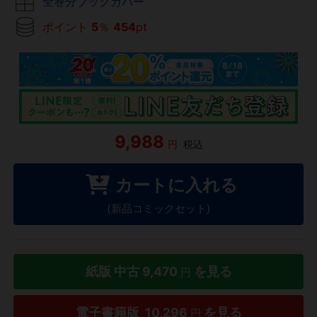
全巻分ブックカバー
ポイント
5
％
454
pt
9,988
円
税込
カートに入れる
(新品コミックセット)
紙版 中古
9,470
を見る
円
電子書籍版
10,296
を見る
円