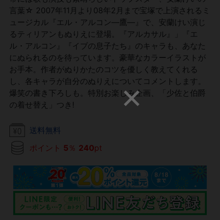
言葉☆ 2007年11月より08年2月まで宝塚で上演されるミ
ュージカル『エル・アルコン―鷹―』で、安蘭けい演じ
るティリアンもぬりえに登場。『アルカサル』」『エ
ル・アルコン』『イブの息子たち』のキャラも、あなた
にぬられるのを待っています。豪華なカラーイラストが
お手本。作者がぬりかたのコツを優しく教えてくれる
し、各キャラが自分のぬりえについてコメントします。
爆笑の書き下ろしも。特別お楽しみ企画、「少佐と伯爵
の着せ替え」つき!
送料無料
ポイント
5
％
240
pt