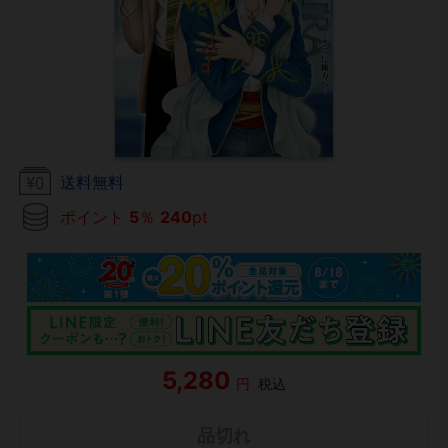
送料無料
ポイント
5
％
240
pt
5,280
円
税込
品切れ