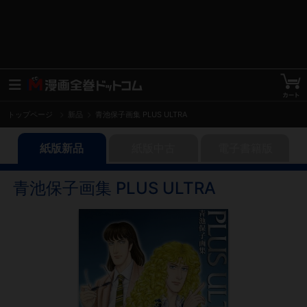
トップページ
新品
青池保子画集 PLUS ULTRA
紙版新品
紙版中古
電子書籍版
青池保子画集 PLUS ULTRA