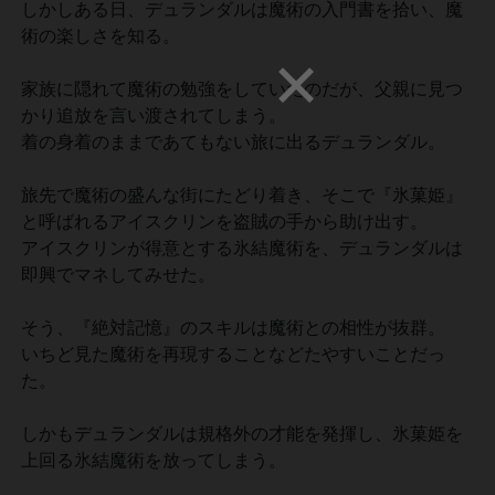
しかしある日、デュランダルは魔術の入門書を拾い、魔
術の楽しさを知る。
家族に隠れて魔術の勉強をしていたのだが、父親に見つ
かり追放を言い渡されてしまう。
着の身着のままであてもない旅に出るデュランダル。
旅先で魔術の盛んな街にたどり着き、そこで『氷菓姫』
と呼ばれるアイスクリンを盗賊の手から助け出す。
アイスクリンが得意とする氷結魔術を、デュランダルは
即興でマネしてみせた。
そう、『絶対記憶』のスキルは魔術との相性が抜群。
いちど見た魔術を再現することなどたやすいことだっ
た。
しかもデュランダルは規格外の才能を発揮し、氷菓姫を
上回る氷結魔術を放ってしまう。