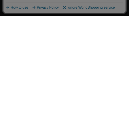
漫画全巻ドットコム TOP
トップページ
会員登録・ログイン
初めての方へ
電子書籍の読み方
支払方法
特定商取引法に基づく通販の表記
資金決済法に基づく表示
古物営業法に基づく表示
よくある質問
問い合わせ
個人情報保護方針
利用規約