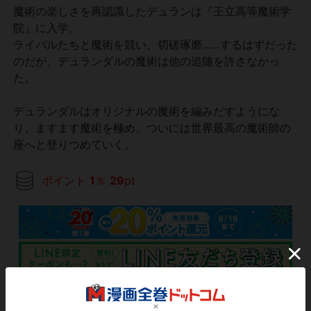
魔術の楽しさを再認識したデュランは『王立高等魔術学
院』に入学。
ライバルたちと魔術を競い、切磋琢磨……するはずだった
のだが、デュランダルの魔術は他の追随を許さなかっ
た。
デュランダルはオリジナルの魔術を編みだすようにな
り、ますます魔術を極め、ついには世界最高の魔術師の
座へと登りつめていく。
ポイント
1
％
29
pt
3,190
円
税込