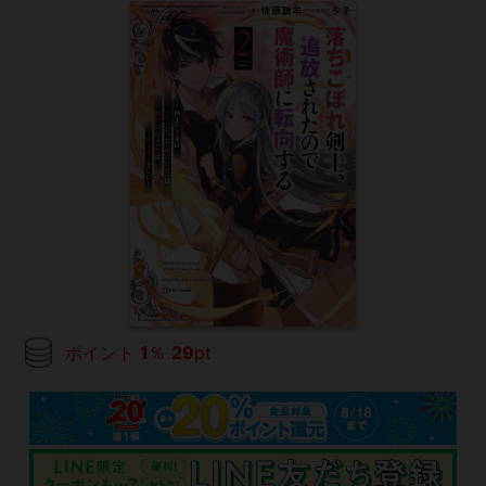
ポイント
1
％
29
pt