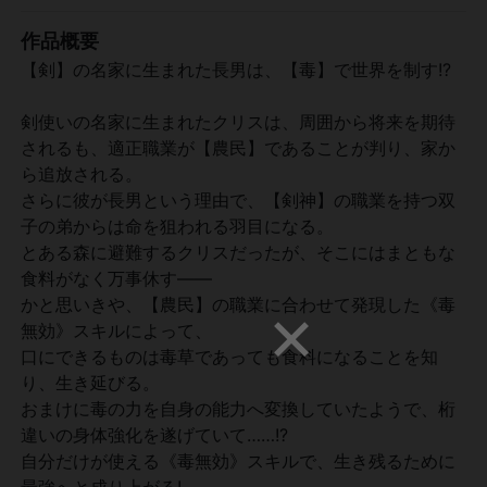
作品概要
【剣】の名家に生まれた長男は、【毒】で世界を制す!?
剣使いの名家に生まれたクリスは、周囲から将来を期待
されるも、適正職業が【農民】であることが判り、家か
ら追放される。
さらに彼が長男という理由で、【剣神】の職業を持つ双
子の弟からは命を狙われる羽目になる。
とある森に避難するクリスだったが、そこにはまともな
食料がなく万事休す――
かと思いきや、【農民】の職業に合わせて発現した《毒
無効》スキルによって、
口にできるものは毒草であっても食料になることを知
り、生き延びる。
おまけに毒の力を自身の能力へ変換していたようで、桁
違いの身体強化を遂げていて……!?
自分だけが使える《毒無効》スキルで、生き残るために
最強へと成り上がる!