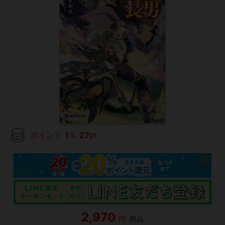
ポイント
1
％
27
pt
2,970
円
税込