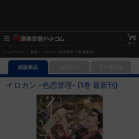
トップページ
新品
イロカン -色恋管理- (1巻 最新刊)
紙版新品
紙版中古
電子書籍版
イロカン -色恋管理- (1巻 最新刊)