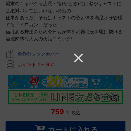
場末のキャバクラ店長・宿(やどる)には客やキャストに
は絶対バレてはいけない秘密の
仕事があった。それはキャストの心と体を満足させ管理
する「イロカン」だった…。
宿はある野望のため今日も身体を武器に夜を駆け抜ける!
酒池肉林な大人の夜話コミック!
全巻分ブックカバー
ポイント
1
％
6
pt
759
円
税込
カートに入れる