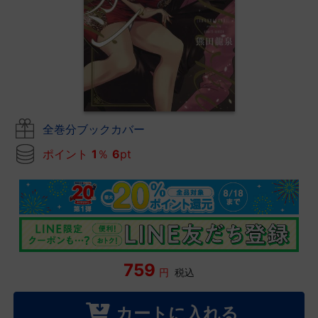
全巻分ブックカバー
ポイント
1
％
6
pt
759
円
税込
カートに入れる