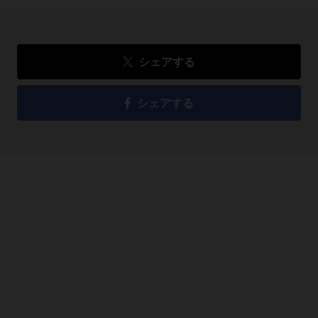
シェアする
シェアする