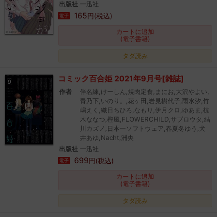
出版社
一迅社
165
円(税込)
電子
カートに追加
(電子書籍)
タダ読み
コミック百合姫 2021年9月号[雑誌]
作者
伴名練,けーしん,焼肉定食,まにお,大沢やよい,
青乃下,いのり。,花ヶ田,岩見樹代子,雨水汐,竹
嶋えく,織日ちひろ,なもり,伊月クロ,ゆあま,椋
木ななつ,樫風,FLOWERCHILD,サブロウタ,結
川カズノ,日本一ソフトウェア,春夏冬ゆう,犬
井あゆ,Nacht,洲央
出版社
一迅社
699
円(税込)
電子
カートに追加
(電子書籍)
タダ読み