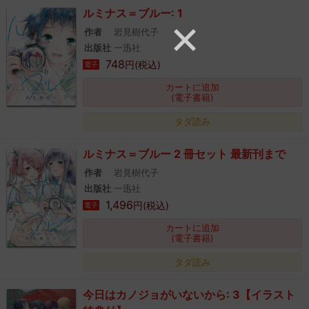
ルミナス＝ブルー: 1
作者
岩見樹代子
出版社
一迅社
748
円(税込)
電子
カートに追加
(電子書籍)
タダ読み
ルミナス＝ブルー 2 冊セット 最新刊まで
作者
岩見樹代子
出版社
一迅社
1,496
円(税込)
電子
カートに追加
(電子書籍)
タダ読み
今日はカノジョがいないから: 3【イラスト