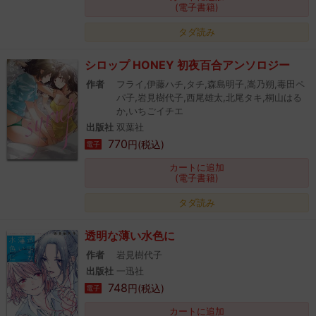
(電子書籍)
タダ読み
シロップ HONEY 初夜百合アンソロジー
作者
フライ,伊藤ハチ,タチ,森島明子,嵩乃朔,毒田ペ
パ子,岩見樹代子,西尾雄太,北尾タキ,桐山はる
か,いちごイチエ
出版社
双葉社
770
円(税込)
電子
カートに追加
(電子書籍)
タダ読み
透明な薄い水色に
作者
岩見樹代子
出版社
一迅社
748
円(税込)
電子
カートに追加