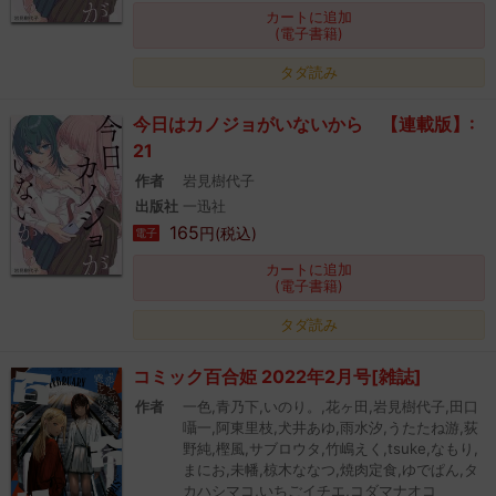
カートに追加
(電子書籍)
タダ読み
今日はカノジョがいないから 【連載版】:
21
作者
岩見樹代子
出版社
一迅社
165
円(税込)
電子
カートに追加
(電子書籍)
タダ読み
コミック百合姫 2022年2月号[雑誌]
作者
一色,青乃下,いのり。,花ヶ田,岩見樹代子,田口
囁一,阿東里枝,犬井あゆ,雨水汐,うたたね游,荻
野純,樫風,サブロウタ,竹嶋えく,tsuke,なもり,
まにお,未幡,椋木ななつ,焼肉定食,ゆでぱん,タ
カハシマコ,いちごイチエ,コダマナオコ