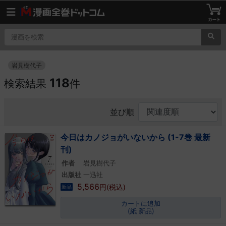
岩見樹代子
118
検索結果
件
並び順
今日はカノジョがいないから (1-7巻 最新
刊)
作者
岩見樹代子
出版社
一迅社
5,566
円(税込)
新品
カートに追加
(紙 新品)