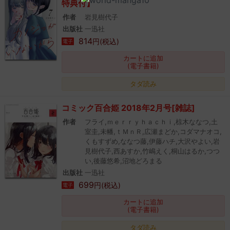
特典付】
作者
岩見樹代子
出版社
一迅社
814
円(税込)
電子
カートに追加
(電子書籍)
タダ読み
コミック百合姫 2018年2月号[雑誌]
作者
フライ,ｍｅｒｒｙｈａｃｈｉ,椋木ななつ,土
室圭,未幡,ｔＭｎＲ,広瀬まどか,コダマナオコ,
くもすずめ,ななつ藤,伊藤ハチ,大沢やよい,岩
見樹代子,西あすか,竹嶋えく,桐山はるか,つつ
い,後藤悠希,沼地どろまる
出版社
一迅社
699
円(税込)
電子
カートに追加
(電子書籍)
タダ読み