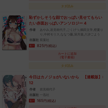
タダ読み
恥ずかしそうな顔でおっぱい見せてもらい
たい赤面おっぱいアンソロジー 4
作者
あやみ,岩見樹代子,ごくげつ,鶴田文学,橙夏り
り,中村モリス,ななつ藤,深月遊,八汐ごよう
出版社
双葉社
825
円(税込)
電子
カートに追加
(電子書籍)
タダ読み
今日はカノジョがいないから 【連載版】:
12
作者
岩見樹代子
出版社
一迅社
165
円(税込)
電子