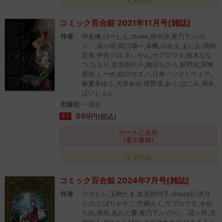
コミック百合姫 2021年11月号[雑誌]
作者
伴名練,けーしん,tsuke,雨水汐,青乃下,いの
り。,花ヶ田,田口囁一,未幡,ゆあま,まにお,焼肉
定食,伊月クロ,きぃやん,サブロウタ,椋木なな
つ,なもり,岩見樹代子,織日ちひろ,荻野純,阿東
里枝,しーめ,結川カズノ,日本一ソフトウェア,
春夏冬ゆう,犬井あゆ,尾野凛,あぐ,はにみ,洲央,
ぱいしぇん
出版社
一迅社
699
円(税込)
電子
カートに追加
(電子書籍)
タダ読み
コミック百合姫 2024年7月号[雑誌]
作者
フカヒレ,玉崎たま,岩見樹代子,sheepD,伊月
クロ,しぼりかすこ,竹嶋えく,サブロウタ,そめ
ちめ,洲央,あおと響,青乃下,いのり。,花ヶ田,古
賀由人,4kaえんぴつ,コダマナオコ,ひあるろん