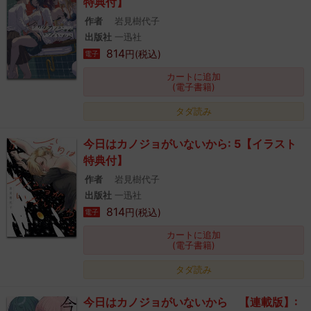
特典付】
作者
岩見樹代子
出版社
一迅社
814
円(税込)
電子
カートに追加
(電子書籍)
タダ読み
今日はカノジョがいないから: 5【イラスト
特典付】
作者
岩見樹代子
出版社
一迅社
814
円(税込)
電子
カートに追加
(電子書籍)
タダ読み
今日はカノジョがいないから 【連載版】: