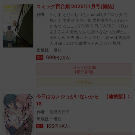
コミック百合姫 2025年1月号[雑誌]
作者
へちま,とりいしづく,sheepD,サブロウタ,竹
嶋えく,雨水汐,あおと響,岩見樹代子,くわばら
たもつ,ろここ,LYCORIS,FLOWERCHILD,ひ
あるろん＆達磨,なもり,椋木ななつ,玉崎たま,
そめちめ,洲央,青乃下,いのり。,花ヶ田,古賀由
人,4kaえんぴつ,散葉ちんみ,こるせ,坂城
出版社
一迅社
699
円(税込)
電子
カートに追加
(電子書籍)
タダ読み
今日はカノジョがいないから 【連載版】:
16
作者
岩見樹代子
出版社
一迅社
165
円(税込)
電子