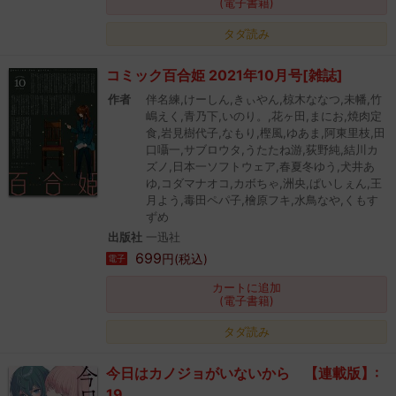
(電子書籍)
タダ読み
コミック百合姫 2021年10月号[雑誌]
作者
伴名練,けーしん,きぃやん,椋木ななつ,未幡,竹
嶋えく,青乃下,いのり。,花ヶ田,まにお,焼肉定
食,岩見樹代子,なもり,樫風,ゆあま,阿東里枝,田
口囁一,サブロウタ,うたたね游,荻野純,結川カ
ズノ,日本一ソフトウェア,春夏冬ゆう,犬井あ
ゆ,コダマナオコ,カボちゃ,洲央,ぱいしぇん,王
月よう,毒田ペパ子,檜原フキ,水鳥なや,くもす
ずめ
出版社
一迅社
699
円(税込)
電子
カートに追加
(電子書籍)
タダ読み
今日はカノジョがいないから 【連載版】:
19