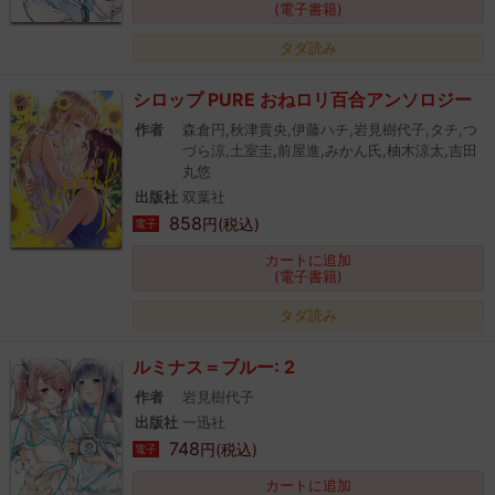
(電子書籍)
タダ読み
シロップ PURE おねロリ百合アンソロジー
作者
森倉円,秋津貴央,伊藤ハチ,岩見樹代子,タチ,つ
づら涼,土室圭,前屋進,みかん氏,柚木涼太,吉田
丸悠
出版社
双葉社
858
円(税込)
電子
カートに追加
(電子書籍)
タダ読み
ルミナス＝ブルー: 2
作者
岩見樹代子
出版社
一迅社
748
円(税込)
電子
カートに追加