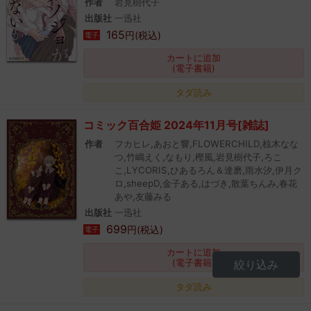
作者
岩見樹代子
出版社
一迅社
165
円(税込)
電子
カートに追加
(電子書籍)
タダ読み
コミック百合姫 2024年11月号[雑誌]
作者
フカヒレ,あおと響,FLOWERCHILD,椋木なな
つ,竹嶋えく,なもり,樫風,岩見樹代子,ろこ
こ,LYCORIS,ひあるろん＆達磨,雨水汐,伊月ク
ロ,sheepD,金子ある,はづき,散葉ちんみ,春花
あや,友藤みる
出版社
一迅社
699
円(税込)
電子
カートに追加
(電子書籍)
絞り込み
タダ読み