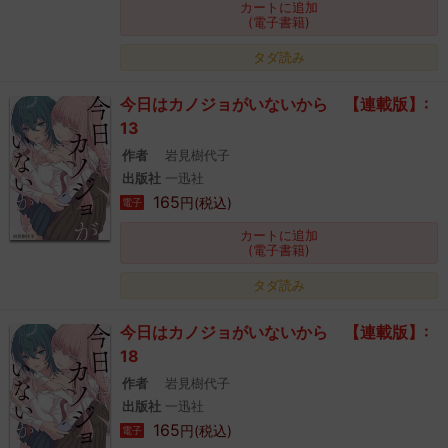
カートに追加
(電子書籍)
タダ読み
今日はカノジョがいないから 【連載版】:
13
作者
岩見樹代子
出版社
一迅社
165
円(税込)
電子
カートに追加
(電子書籍)
タダ読み
今日はカノジョがいないから 【連載版】:
18
作者
岩見樹代子
出版社
一迅社
165
円(税込)
電子