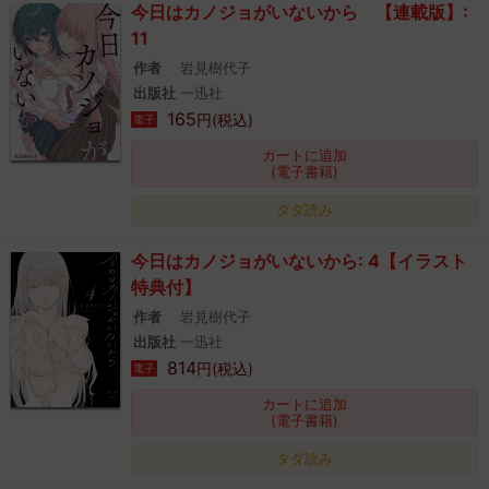
今日はカノジョがいないから 【連載版】:
11
作者
岩見樹代子
出版社
一迅社
165
円(税込)
電子
カートに追加
(電子書籍)
タダ読み
今日はカノジョがいないから: 4【イラスト
特典付】
作者
岩見樹代子
出版社
一迅社
814
円(税込)
電子
カートに追加
(電子書籍)
タダ読み