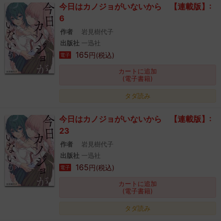
今日はカノジョがいないから 【連載版】:
6
作者
岩見樹代子
出版社
一迅社
165
円(税込)
電子
カートに追加
(電子書籍)
タダ読み
今日はカノジョがいないから 【連載版】:
23
作者
岩見樹代子
出版社
一迅社
165
円(税込)
電子
カートに追加
(電子書籍)
タダ読み