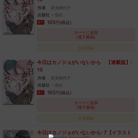
作者
岩見樹代子
出版社
一迅社
165
円(税込)
電子
カートに追加
(電子書籍)
タダ読み
今日はカノジョがいないから 【連載版】:
10
作者
岩見樹代子
出版社
一迅社
165
円(税込)
電子
カートに追加
(電子書籍)
タダ読み
今日はカノジョがいないから: 7【イラスト