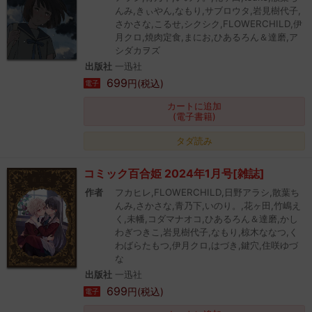
んみ,きぃやん,なもり,サブロウタ,岩見樹代子,
さかさな,こるせ,シクシク,FLOWERCHILD,伊
月クロ,焼肉定食,まにお,ひあるろん＆達磨,ア
シダカヲズ
出版社
一迅社
699
円(税込)
電子
カートに追加
(電子書籍)
タダ読み
コミック百合姫 2024年1月号[雑誌]
作者
フカヒレ,FLOWERCHILD,日野アラシ,散葉ち
んみ,さかさな,青乃下,いのり。,花ヶ田,竹嶋え
く,未幡,コダマナオコ,ひあるろん＆達磨,かし
わぎつきこ,岩見樹代子,なもり,椋木ななつ,く
わばらたもつ,伊月クロ,はづき,鍵穴,住咲ゆづ
な
出版社
一迅社
699
円(税込)
電子