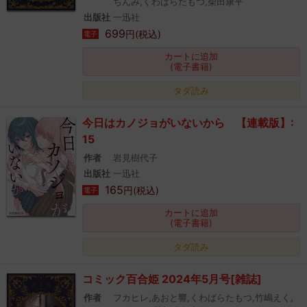
ちんみ,くわばらたもつ,柴田康平
出版社
一迅社
699
円(税込)
電子
カートに追加
(電子書籍)
タダ読み
今日はカノジョがいないから 【連載版】:
15
作者
岩見樹代子
出版社
一迅社
165
円(税込)
電子
カートに追加
(電子書籍)
タダ読み
コミック百合姫 2024年5月号[雑誌]
作者
フカヒレ,あおと響,くわばらたもつ,竹嶋えく,