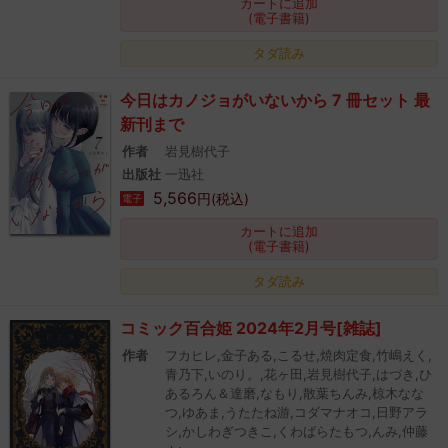
カートに追加
(電子書籍)
タダ読み
今日はカノジョがいないから 7 冊セット 最
新刊まで
作者
岩見樹代子
出版社
一迅社
5,566
円(税込)
電子
カートに追加
(電子書籍)
タダ読み
コミック百合姫 2024年2月号[雑誌]
作者
フカヒレ,金子ある,こるせ,焼肉定食,竹嶋えく,
青乃下,いのり。,花ヶ田,岩見樹代子,はづき,ひ
あるろん＆達磨,なもり,散葉ちんみ,椋木なな
つ,ゆあま,うたたね游,コダマナオコ,日野アラ
シ,かしわぎつきこ,くわばらたもつ,んみ,仲藤