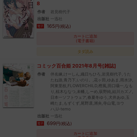
8
作者
岩見樹代子
出版社
一迅社
165
円(税込)
電子
カートに追加
(電子書籍)
タダ読み
コミック百合姫 2021年8月号[雑誌]
作者
伴名練,けーしん,織日ちひろ,岩見樹代子,うた
たね游,青乃下,いのり。,花ヶ田,ゆあま,雨水汐,
阿東里枝,FLOWERCHILD,樫風,田口囁一,なも
り,椋木ななつ,未幡,しーめ,荻野純,結川カズノ,
日本一ソフトウェア,春夏冬ゆう,犬井あゆ,玉
崎たま,もずくず,尾野凛,洲央,寺山電,ヨウ
ハ,U-temo
出版社
一迅社
699
円(税込)
電子
カートに追加