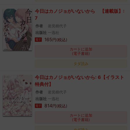
今日はカノジョがいないから 【連載版】:
7
作者
岩見樹代子
出版社
一迅社
165
円(税込)
電子
カートに追加
(電子書籍)
タダ読み
今日はカノジョがいないから: 6【イラスト
特典付】
作者
岩見樹代子
出版社
一迅社
814
円(税込)
電子
カートに追加
(電子書籍)
タダ読み