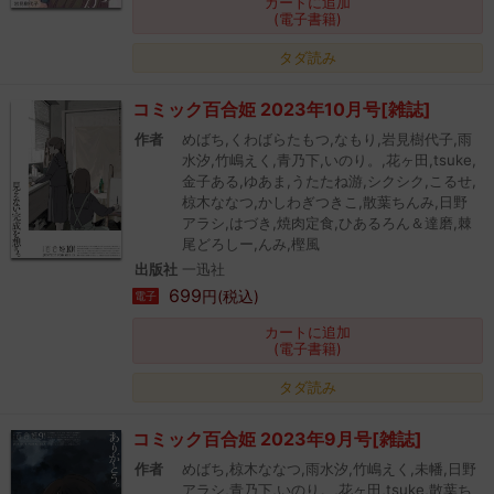
カートに追加
(電子書籍)
タダ読み
コミック百合姫 2023年10月号[雑誌]
作者
めばち,くわばらたもつ,なもり,岩見樹代子,雨
水汐,竹嶋えく,青乃下,いのり。,花ヶ田,tsuke,
金子ある,ゆあま,うたたね游,シクシク,こるせ,
椋木ななつ,かしわぎつきこ,散葉ちんみ,日野
アラシ,はづき,焼肉定食,ひあるろん＆達磨,棘
尾どろしー,んみ,樫風
出版社
一迅社
699
円(税込)
電子
カートに追加
(電子書籍)
タダ読み
コミック百合姫 2023年9月号[雑誌]
作者
めばち,椋木ななつ,雨水汐,竹嶋えく,未幡,日野
アラシ,青乃下,いのり。,花ヶ田,tsuke,散葉ち