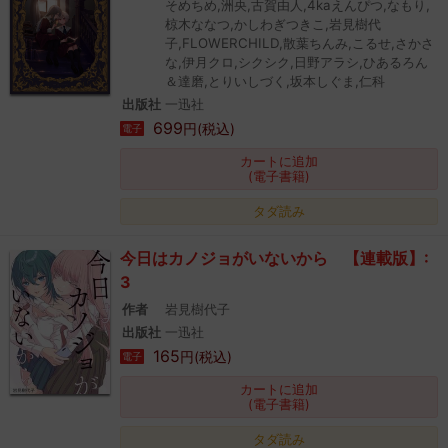
そめちめ,洲央,古賀由人,4kaえんぴつ,なもり,
椋木ななつ,かしわぎつきこ,岩見樹代
子,FLOWERCHILD,散葉ちんみ,こるせ,さかさ
な,伊月クロ,シクシク,日野アラシ,ひあるろん
＆達磨,とりいしづく,坂本しぐま,仁科
出版社
一迅社
699
円(税込)
電子
カートに追加
(電子書籍)
タダ読み
今日はカノジョがいないから 【連載版】:
3
作者
岩見樹代子
出版社
一迅社
165
円(税込)
電子
カートに追加
(電子書籍)
タダ読み