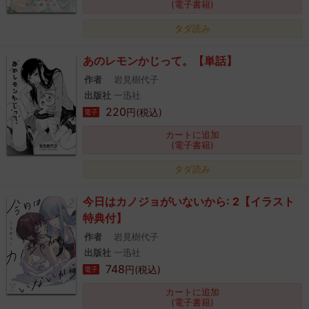
(電子書籍)
タダ読み
あのレモンかじって。【単話】
作者
岩見樹代子
出版社
一迅社
220
円(税込)
電子
カートに追加
(電子書籍)
タダ読み
今日はカノジョがいないから: 2【イラスト
特典付】
作者
岩見樹代子
出版社
一迅社
748
円(税込)
電子
カートに追加
(電子書籍)