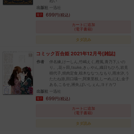
ぬい
出版社
一迅社
699
円(税込)
電子
カートに追加
(電子書籍)
タダ読み
コミック百合姫 2021年12月号[雑誌]
作者
伴名練,けーしん,竹嶋えく,樫風,青乃下,いの
り。,花ヶ田,tsuke,きぃやん,織日ちひろ,岩見
樹代子,焼肉定食,椋木ななつ,なもり,雨水汐,う
たたね游,田口囁一,阿東里枝,しーめ,にむ,金子
ある,こるせ,洲央,ぱいしぇん,ヨドカワ
出版社
一迅社
699
円(税込)
電子
カートに追加
(電子書籍)
タダ読み