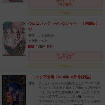
カートに追加
(電子書籍)
タダ読み
今日はカノジョがいないから 【連載版】:
17
作者
岩見樹代子
出版社
一迅社
165
円(税込)
電子
カートに追加
(電子書籍)
タダ読み
コミック百合姫 2024年10月号[雑誌]
作者
フカヒレ,そめちめ,洲央,ろここ,LYCORIS,樫
風,なもり,雨水汐,竹嶋えく,玉崎たま,岩見樹代
子,しぼりかすこ,古賀由人,4kaえんぴつ,椋木
ななつ,青乃下,いのり。,花ヶ田,うたたね
游,sheepD,はづき,コダマナオコ,こるせ,散葉