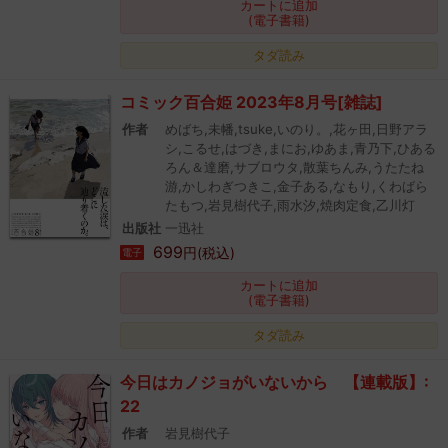
カートに追加
(電子書籍)
タダ読み
コミック百合姫 2023年8月号[雑誌]
作者
めばち,未幡,tsuke,いのり。,花ヶ田,日野アラ
シ,こるせ,はづき,まにお,ゆあま,青乃下,ひある
ろん＆達磨,サブロウタ,散葉ちんみ,うたたね
游,かしわぎつきこ,金子ある,なもり,くわばら
たもつ,岩見樹代子,雨水汐,焼肉定食,乙川灯
出版社
一迅社
699
円(税込)
電子
カートに追加
(電子書籍)
タダ読み
今日はカノジョがいないから 【連載版】:
22
作者
岩見樹代子