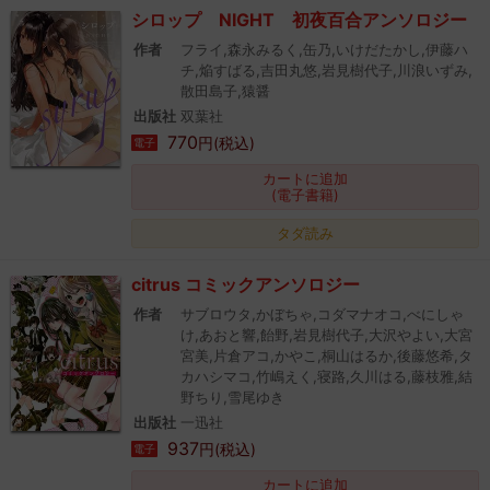
シロップ NIGHT 初夜百合アンソロジー
作者
フライ,森永みるく,缶乃,いけだたかし,伊藤ハ
チ,焔すばる,吉田丸悠,岩見樹代子,川浪いずみ,
散田島子,猿醤
出版社
双葉社
770
円(税込)
電子
カートに追加
(電子書籍)
タダ読み
citrus コミックアンソロジー
作者
サブロウタ,かぼちゃ,コダマナオコ,べにしゃ
け,あおと響,飴野,岩見樹代子,大沢やよい,大宮
宮美,片倉アコ,かやこ,桐山はるか,後藤悠希,タ
カハシマコ,竹嶋えく,寝路,久川はる,藤枝雅,結
野ちり,雪尾ゆき
出版社
一迅社
937
円(税込)
電子
カートに追加