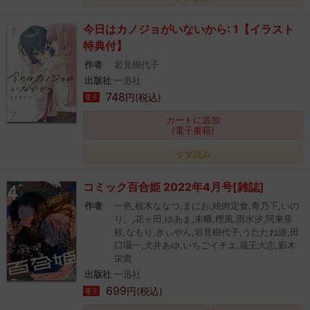
今日はカノジョがいないから: 1【イラスト
特典付】
作者
岩見樹代子
出版社
一迅社
748
円(税込)
電子
カートに追加
(電子書籍)
タダ読み
コミック百合姫 2022年4月号[雑誌]
作者
一色,椋木ななつ,まにお,焼肉定食,青乃下,いの
り。,花ヶ田,ゆあま,未幡,樫風,雨水汐,阿東里
枝,なもり,きぃやん,岩見樹代子,うたたね游,田
口囁一,犬井あゆ,いちごイチエ,蔵王大志,影木
栄貴
出版社
一迅社
699
円(税込)
電子