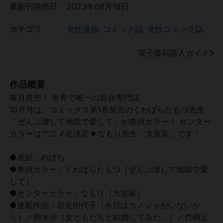
最新刊発売日
2023年08月18日
カテゴリ
女性漫画
コミック誌
女性コミック誌
電子書籍購入ガイド
作品概要
毎月発売！ 世界で唯一の百合専門誌
10月号は、コミックス第1巻発売のくわばらたもつ先生
「ぜんぶ壊して地獄で愛して」が巻頭カラー！ センター
カラーはアニメ化決定★なもり先生「大室家」です！
●表紙：めばち
●巻頭カラー：くわばらたもつ［ぜんぶ壊して地獄で愛
して］
●センターカラー：なもり［大室家］
●連載作品：岩見樹代子［今日はカノジョがいないか
ら］／雨水汐［女ともだちと結婚してみた。］／竹嶋え