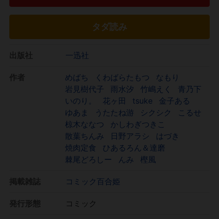
タダ読み
出版社
一迅社
作者
めばち
くわばらたもつ
なもり
岩見樹代子
雨水汐
竹嶋えく
青乃下
いのり。
花ヶ田
tsuke
金子ある
ゆあま
うたたね游
シクシク
こるせ
椋木ななつ
かしわぎつきこ
散葉ちんみ
日野アラシ
はづき
焼肉定食
ひあるろん＆達磨
棘尾どろしー
んみ
樫風
掲載雑誌
コミック百合姫
発行形態
コミック