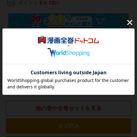
ポイント
2
％
12
pt
699
円
税込
カートに入れる
(電子書籍)
他の巻や全巻セットを見る
タダ読み