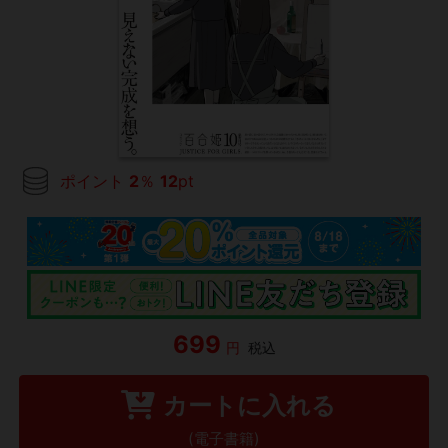
ポイント
2
％
12
pt
699
円
税込
カートに入れる
(電子書籍)