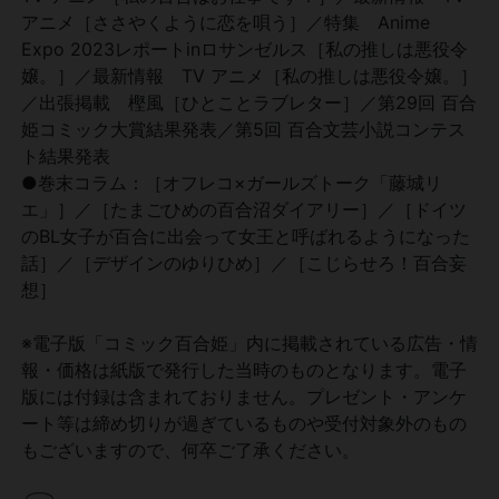
アニメ［ささやくように恋を唄う］／特集 Anime
Expo 2023レポートinロサンゼルス［私の推しは悪役令
嬢。］／最新情報 TV アニメ［私の推しは悪役令嬢。］
／出張掲載 樫風［ひとことラブレター］／第29回 百合
姫コミック大賞結果発表／第5回 百合文芸小説コンテス
ト結果発表
●巻末コラム：［オフレコ×ガールズトーク「藤城リ
エ」］／［たまごひめの百合沼ダイアリー］／［ドイツ
のBL女子が百合に出会って女王と呼ばれるようになった
話］／［デザインのゆりひめ］／［こじらせろ！百合妄
想］
※電子版「コミック百合姫」内に掲載されている広告・情
報・価格は紙版で発行した当時のものとなります。電子
版には付録は含まれておりません。プレゼント・アンケ
ート等は締め切りが過ぎているものや受付対象外のもの
もございますので、何卒ご了承ください。