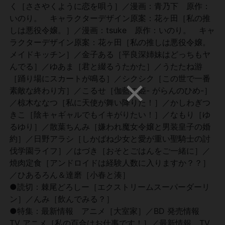
く［ささやくように恋を唄う］／漫画：青乃下 原作：
いのり。 キャラクターデザイン原案：花ヶ田［私の推
しは悪役令嬢。］／漫画：tsuke 原作：いのり。 キャ
ラクターデザイン原案：花ヶ田［私の推しは悪役令嬢。
メイドキッチン］／金子ある［平良深姉妹はどっちもヤ
んでる］／ゆあま［君と綴るうたかた］／うたたね游
［踊り場にスカートが鳴る］／シクシク［この世で一番
素敵な終わり方］／こるせ［伽藍の姫- がらんのひめ-］
／椋木ななつ［私に天使が舞い降りた！］／かしわぎつ
きこ［陰キャギャルでもイキがりたい！］／なもり［ゆ
るゆり］／散葉ちんみ［嫌われ魔女令嬢と男装皇子の婚
約］／日野アラシ［しかばね少女と愛が重い聖騎士の討
伐学園ライフ］／はづき［おそとごはんをご一緒に］／
焼肉定食［アンドロイドは経験人数に入りますか？？］
／ひあるろん＆達磨［小春と湊］
●読切：棘尾どろしー［エクストリームスーパーダーリ
ン］／んみ［飲んでみる？］
●特集：最新情報 アニメ［大室家］／BD 発売情報
TV アニメ［私の百合はお仕事です！］／最新情報 TV