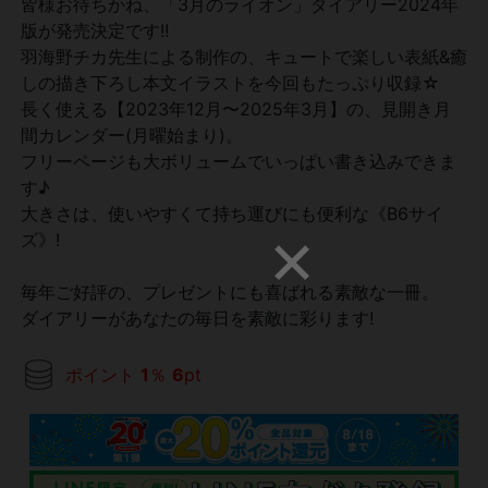
皆様お待ちかね、「3月のライオン」ダイアリー2024年
版が発売決定です!!
羽海野チカ先生による制作の、キュートで楽しい表紙&癒
しの描き下ろし本文イラストを今回もたっぷり収録☆
長く使える【2023年12月〜2025年3月】の、見開き月
間カレンダー(月曜始まり)。
フリーページも大ボリュームでいっぱい書き込みできま
す♪
大きさは、使いやすくて持ち運びにも便利な《B6サイ
ズ》!
毎年ご好評の、プレゼントにも喜ばれる素敵な一冊。
ダイアリーがあなたの毎日を素敵に彩ります!
ポイント
1
％
6
pt