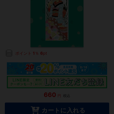
ポイント
1
％
6
pt
660
円
税込
カートに入れる