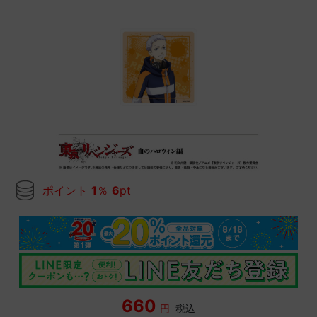
ポイント
1
％
6
pt
660
円
税込