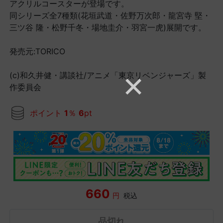
アクリルコースターが登場です。
同シリーズ全7種類(花垣武道・佐野万次郎・龍宮寺 堅・
三ツ谷 隆・松野千冬・場地圭介・羽宮一虎)展開です。
発売元:TORICO
(c)和久井健・講談社/アニメ「東京リベンジャーズ」製
作委員会
ポイント
1
％
6
pt
660
円
税込
品切れ