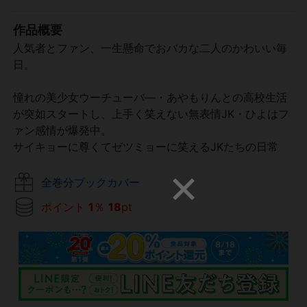
作品概要
人気者とファン、一生懸命でおバカな二人のかわいい毎
日。
憧れの美少女ウーチューバ―・あやもりんとの高校生活
が突如スタートし、上手く笑えない無表情JK・ひよはフ
ァン感情が爆発中。
サイキョーに尊くてゼツミョーに笑えるJKたちの日常
全巻分ブックカバー
ポイント
1
％
18
pt