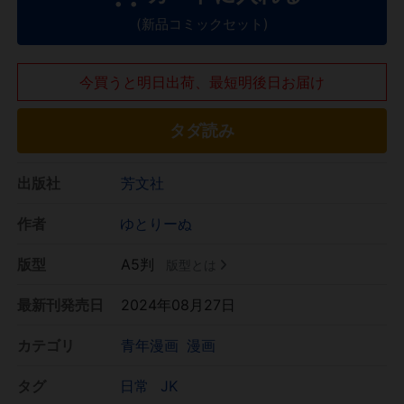
(新品コミックセット)
今買うと明日出荷、最短明後日お届け
タダ読み
出版社
芳文社
作者
ゆとりーぬ
版型
A5判
版型とは
最新刊発売日
2024年08月27日
カテゴリ
青年漫画
漫画
タグ
日常
JK