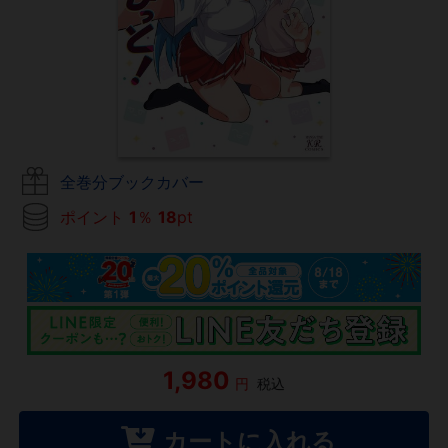
全巻分ブックカバー
ポイント
1
％
18
pt
1,980
円
税込
カートに入れる