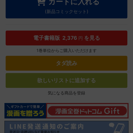
カートに入れる
(新品コミックセット)
電子書籍版
2,376
を見る
円
1巻単位からご購入いただけます
タダ読み
欲しいリストに追加する
気になる商品を登録