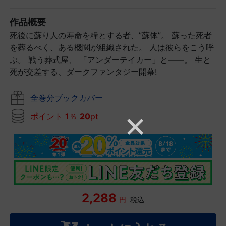
作品概要
死後に蘇り人の寿命を糧とする者、”蘇体”。 蘇った死者
を葬るべく、ある機関が組織された。 人は彼らをこう呼
ぶ。 戦う葬式屋、 「アンダーテイカー」と――。 生と
死が交差する、ダークファンタジー開幕!
全巻分ブックカバー
ポイント
1
％
20
pt
2,288
円
税込