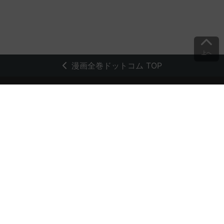
上へ
漫画全巻ドットコム TOP
トップページ
会員登録・ログイン
初めての方へ
電子書籍の読み方
支払方法
特定商取引法に基づく通販の表記
資金決済法に基づく表示
古物営業法に基づく表示
よくある質問