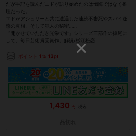
だが手記を読んだエドが語り始めたのは懺悔ではなく推
理だった。
エドがアシュリーと共に遭遇した連続不審死やスパイ疑
惑の真相、そして犯人の秘密……
『開かせていただき光栄です』シリーズ三部作の掉尾に
して、毎日芸術賞受賞作。解説/杉江松恋
ポイント
1
％
13
pt
1,430
円
税込
品切れ