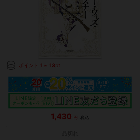
ポイント
1
％
13
pt
1,430
円
税込
品切れ