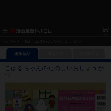
トップページ
新品
こはるちゃんのたのしいおしょうがつ
紙版新品
紙版中古
電子書籍版
こはるちゃんのたのしいおしょうが
つ