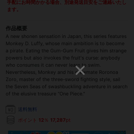
手配にお時間かかる場合、別途発送目安をご連絡いたし
ます。
作品概要
A new shonen sensation in Japan, this series features
Monkey D. Luffy, whose main ambition is to become
a pirate. Eating the Gum-Gum Fruit gives him strange
powers but also invokes the fruit's curse: anybody
who consumes it can never learn to swim.
Nevertheless, Monkey and his crewmate Roronoa
Zoro, master of the three-sword fighting style, sail
the Seven Seas of swashbuckling adventure in search
of the elusive treasure "One Piece."
送料無料
ポイント
12
％
17,287
pt