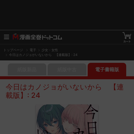
トップページ
電子
少女・女性
今日はカノジョがいないから 【連載版】: 24
紙版新品
紙版中古
電子書籍版
今日はカノジョがいないから 【連
載版】: 24