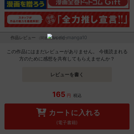
作品レビュー
（関連商品を含む）
この作品にはまだレビューがありません。 今後読まれる
方のために感想を共有してもらえませんか？
レビューを書く
165
円
税込
カートに入れる
(電子書籍)