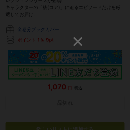
レクションシリーズが登場!
キャラクターの「核(コア)」に迫るエピソードだけを厳
選してお届け!
全巻分ブックカバー
ポイント
1
％
9
pt
1,070
円
税込
品切れ
欲しいリストに追加する