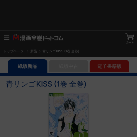
トップページ
新品
青リンゴKISS (1巻 全巻)
紙版新品
紙版中古
電子書籍版
青リンゴKISS (1巻 全巻)