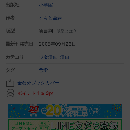
出版社
小学館
作者
すもと亜夢
版型
新書判
版型とは
最新刊発売日
2005年09月26日
カテゴリ
少女漫画
漫画
タグ
恋愛
全巻分ブックカバー
ポイント
1
％
3
pt