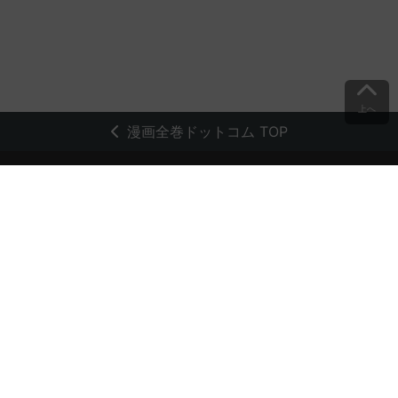
上へ
漫画全巻ドットコム TOP
トップページ
会員登録・ログイン
初めての方へ
電子書籍の読み方
支払方法
特定商取引法に基づく通販の表記
資金決済法に基づく表示
古物営業法に基づく表示