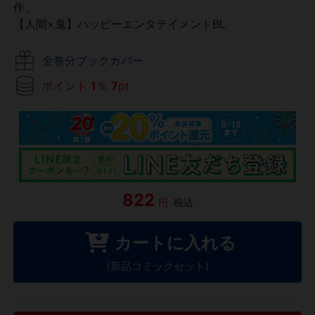
作、
【人間×鬼】ハッピーエンタテイメントBL
全巻分ブックカバー
ポイント
1
％
7
pt
822
円
税込
カートに入れる
(新品コミックセット)