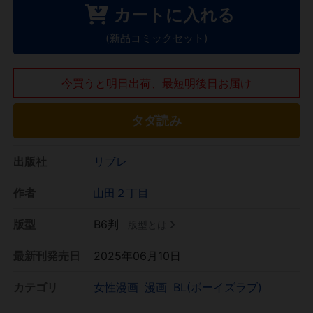
カートに入れる
(新品コミックセット)
今買うと明日出荷、最短明後日お届け
タダ読み
出版社
リブレ
作者
山田２丁目
版型
B6判
版型とは
最新刊発売日
2025年06月10日
カテゴリ
女性漫画
漫画
BL(ボーイズラブ)