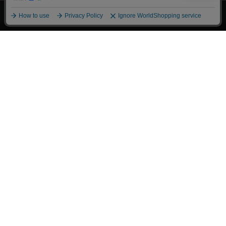
漫画全巻ドットコム TOP
トップページ
会員登録・ログイン
初めての方へ
電子書籍の読み方
支払方法
特定商取引法に基づく通販の表記
資金決済法に基づく表示
古物営業法に基づく表示
よくある質問
問い合わせ
個人情報保護方針
利用規約