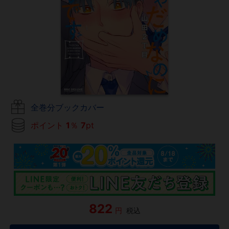
全巻分ブックカバー
ポイント
1
％
7
pt
822
円
税込