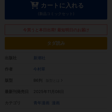
カートに入れる
(新品コミックセット)
今買うと本日出荷! 最短明日のお届け
タダ読み
出版社
新潮社
作者
今村翠
版型
B6判
版型とは
最新刊発売日
2025年11月08日
カテゴリ
青年漫画
漫画