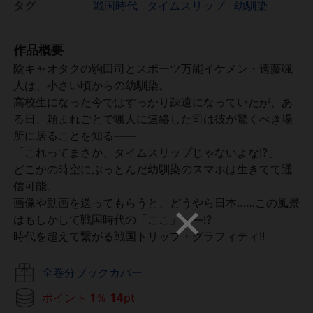
タグ
戦国時代
タイムスリップ
幼馴染
作品概要
陰キャオタクの駒田司とスポーツ万能イケメン・遠藤颯
人は、小さい頃からの幼馴染。
高校生になった今ではすっかり疎遠になっていたが、あ
る日、頼まれごとで颯人に連絡した司は彼が驚くべき場
所に居ることを知る――
「これってまさか、タイムスリップじゃないよな!?」
どこかの時空にぶっとんだ幼馴染のスマホは生きてて通
信可能。
画像や動画を送ってもらうと、どうやら日本……この風景
はもしかして戦国時代の「ここ」――!?
時代を超えて繋がる戦国トリップ・グラフィティ!!
全巻分ブックカバー
ポイント
1
％
14
pt