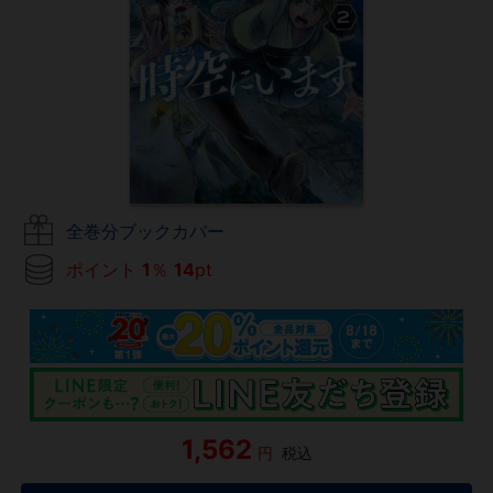
全巻分ブックカバー
ポイント
1
％
14
pt
1,562
円
税込