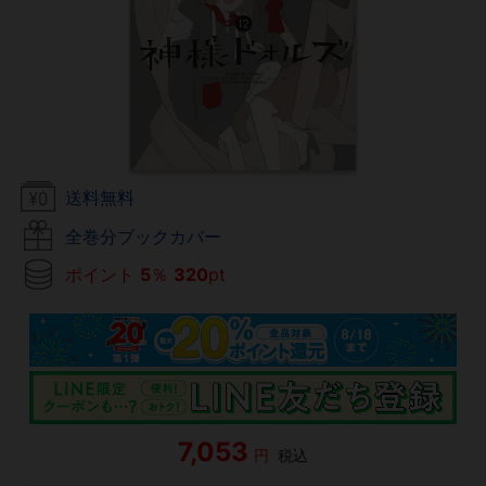
送料無料
全巻分ブックカバー
ポイント
5
％
320
pt
7,053
円
税込