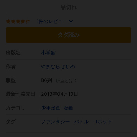
品切れ
1件のレビュー
タダ読み
出版社
小学館
作者
やまむらはじめ
版型
B6判
版型とは
最新刊発売日
2013年04月19日
カテゴリ
少年漫画
漫画
タグ
ファンタジー
バトル
ロボット