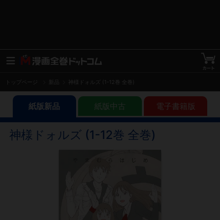
トップページ
新品
神様ドォルズ (1-12巻 全巻)
紙版新品
紙版中古
電子書籍版
神様ドォルズ (1-12巻 全巻)