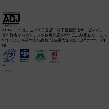
ABJマーク
は、この電子書店・電子書籍配信サービスが、
著作権者からコンテンツ使用許諾を得た正規版配信サービス
であることを示す登録商標(登録番号第6091713号)です。
›詳
細
上へ