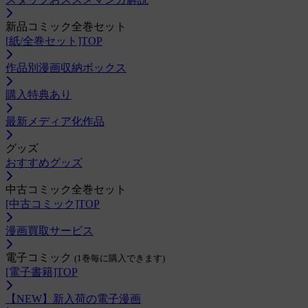
新品コミック全巻セット
[紙/全巻セット]TOP
作品別漫画収納ボックス
購入特典あり
最新メディア化作品
グッズ
おすすめグッズ
中古コミック全巻セット
[中古コミック]TOP
漫画買取サービス
電子コミック
(1巻毎に購入できます)
[電子書籍]TOP
【NEW】新入荷の電子漫画