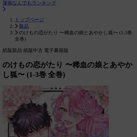
漫画なんでもランキング
トップページ
新品
のけもの恋がたり 〜稀血の娘とあやかし狐〜 (1-3巻
全巻)
紙版新品
紙版中古
電子書籍版
のけもの恋がたり 〜稀血の娘とあやか
し狐〜 (1-3巻 全巻)