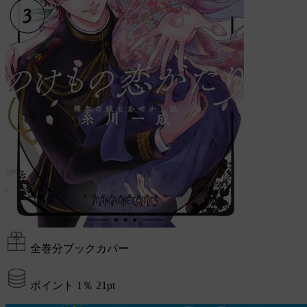
全巻分ブックカバー
ポイント
1
％
21
pt