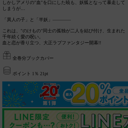
しかしアメリの"血"を口にした暁も、妖狐となって暴走して
しまうが…
「異人の子」と「半妖」――――
これは、"のけもの"同士の孤独が二人を結び付け、生まれた
千年続く愛の呪い。
血と恋が香り立つ、大正ラブファンタジー開幕!!
全巻分ブックカバー
ポイント
1
％
21
pt