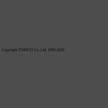
Copyright TORICO Co.,Ltd. 2006-2026