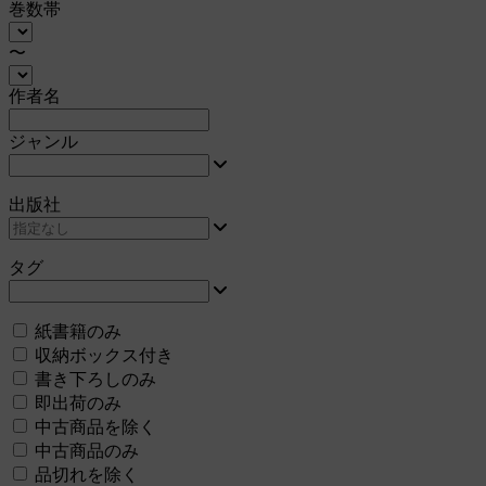
巻数帯
〜
作者名
ジャンル
出版社
タグ
紙書籍のみ
収納ボックス付き
書き下ろしのみ
即出荷のみ
中古商品を除く
中古商品のみ
品切れを除く