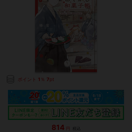
ポイント
1
％
7
pt
814
円
税込