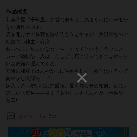
作品概要
和菓子屋『千年屋』を営む安海は、気まぐれにしか働か
ない無気力店主。
店を開けずに昼寝を決め込もうとするが、美男子なのに
胡散臭い神主・有浄、
おっちょこちょいな女学生・兎々子というトラブルメー
カーの幼馴染二人は、足しげく店に通ってきてはやっか
いな依頼を運んでくる。
安海の和菓子はあやかしに評判らしく、依頼はそろって
あやかし関係で……?
嫁入りのお祝いに紅白饅頭、夏を知らせる柏餅、目にも
涼しい水無月――甘くてあやしい大正あやかし事件簿、
開幕!
ポイント
1
％
7
pt