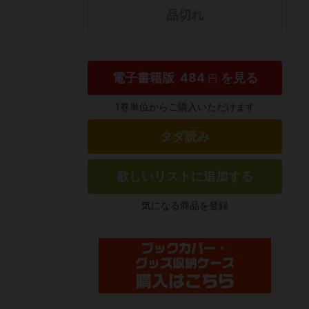
品切れ
電子書籍版
484
を見る
円
1巻単位からご購入いただけます
タダ読み
欲しいリストに追加する
気になる商品を登録