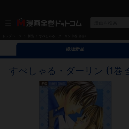
漫画を検索
トップページ
新品
すぺしゃる・ダーリン (1巻 全巻)
紙版新品
すぺしゃる・ダーリン (1巻 