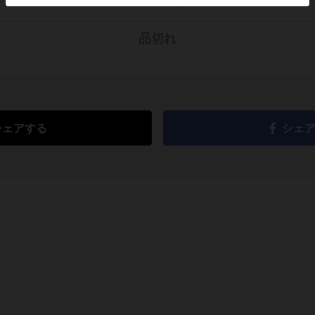
円
税込
品切れ
シェアする
シェ