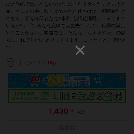
ひと筋縄ではいかないのがこの「らき☆すた」という作
品。アニメの中に散りばめられた仕かけは、視聴者だけ
でなく、業界関係者たちの間でも話題沸騰。「そこまで
やるか?」「いろんな意味で大丈夫?」など、反響の嵐は
やむことがない。本書では、そんな「らき☆すた」の魅
力にこれでもか!と迫りまくります。まったりとご堪能あ
れ。
ポイント
1
％
13
pt
1,430
円
税込
品切れ