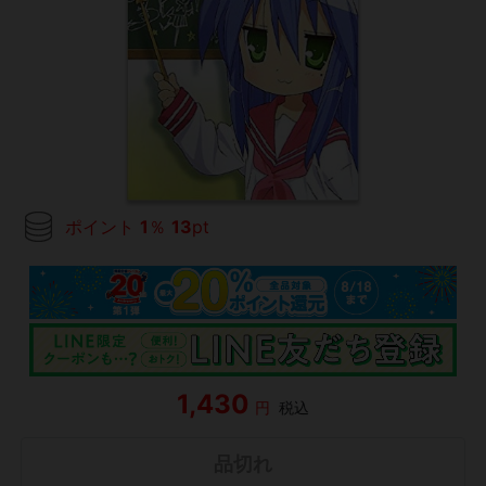
ポイント
1
％
13
pt
1,430
円
税込
品切れ