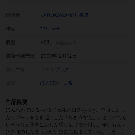
出版社
KADOKAWA/角川書店
作者
ｺﾝﾌﾟﾃｨｰｸ
版型
A5判
版型とは
最新刊発売日
2007年12月12日
カテゴリ
ファンブック
タグ
ほのぼの
日常
作品概要
ほんわかでゆる~い女子高生の日常を描き、全国にまっ
たりブームを巻き起こした「らき☆すた」。どこにでも
いそうな女子高生たちが繰り広げる毎日は、争いもなく
ほのぼのしたあったかい空気に包まれている。しかし、