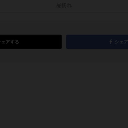
品切れ
シェアする
シェ