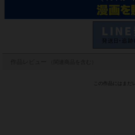
作品レビュー
（関連商品を含む）
この作品にはまだ