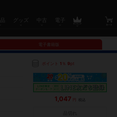
品
グッズ
中古
電子
電子書籍版
ポイント
1
％
9
pt
1,047
円
税込
品切れ