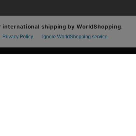
漫画全巻ドットコム TOP
ッフおススメ「全力推し宣言」
漫画ランキング
贈ろう e-giftサービス
›
2025年 年間ランキング
すめの新品漫画セット
›
歴代発行部数
品別漫画収納ボックス
›
紙書籍 週間TOP100
典あり漫画
›
紙書籍 月間TOP100
すめのグッズ商品
›
電子書籍 週間TOP100
すめの中古漫画セット
›
電子書籍 月間TOP100
画買取サービス
›
巻数の多い漫画作品