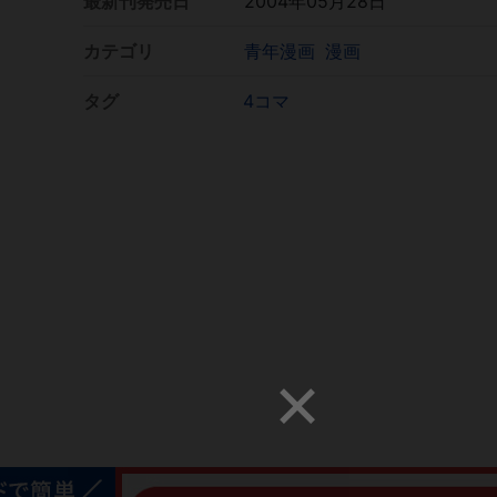
最新刊発売日
2004年05月28日
カテゴリ
青年漫画
漫画
タグ
4コマ