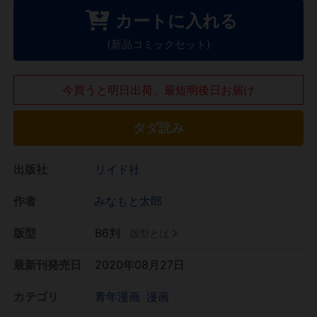
カートに入れる
(新品コミックセット)
今買うと明日出荷、最短明後日お届け
タダ読み
出版社
リイド社
作者
みなもと太郎
版型
B6判
版型とは
最新刊発売日
2020年08月27日
カテゴリ
青年漫画
漫画