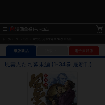
トップページ
新品
風雲児たち幕末編 (1-34巻 最新刊)
紙版新品
紙版中古
電子書籍版
風雲児たち幕末編 (1-34巻 最新刊)