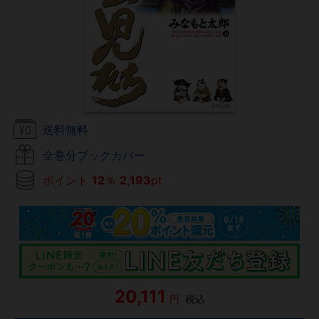
送料無料
全巻分ブックカバー
ポイント
12
％
2,193
pt
20,111
円
税込