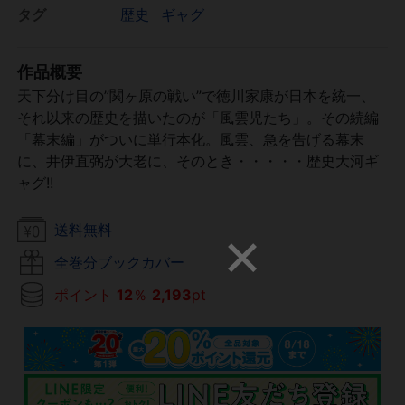
タグ
歴史
ギャグ
作品概要
天下分け目の”関ヶ原の戦い”で徳川家康が日本を統一、
それ以来の歴史を描いたのが「風雲児たち」。その続編
「幕末編」がついに単行本化。風雲、急を告げる幕末
に、井伊直弼が大老に、そのとき・・・・・歴史大河ギ
ャグ!!
送料無料
全巻分ブックカバー
ポイント
12
％
2,193
pt