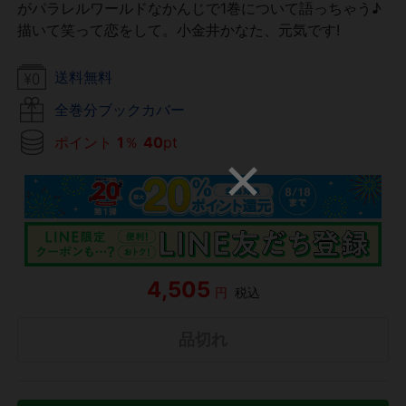
がパラレルワールドなかんじで1巻について語っちゃう♪
描いて笑って恋をして。小金井かなた、元気です!
送料無料
全巻分ブックカバー
ポイント
1
％
40
pt
4,505
円
税込
品切れ