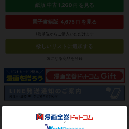
紙版 中古
1,260
を見る
円
電子書籍版
4,675
を見る
円
1巻単位からご購入いただけます
欲しいリストに追加する
気になる商品を登録
作品レビュー
（関連商品を含む）
この作品にはまだレビューがありません。 今後読まれる