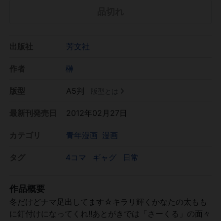
品切れ
出版社
芳文社
作者
榊
版型
A5判
版型とは
最新刊発売日
2012年02月27日
カテゴリ
青年漫画
漫画
タグ
4コマ
ギャグ
日常
作品概要
冬だけどナマ足出してます☆キラリ輝くかなたの太もも
に釘付けになってくれ!!あとがきでは「さーくる」の面々