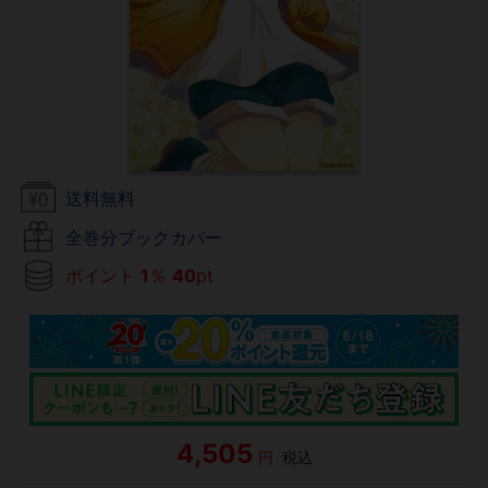
送料無料
全巻分ブックカバー
ポイント
1
％
40
pt
4,505
円
税込