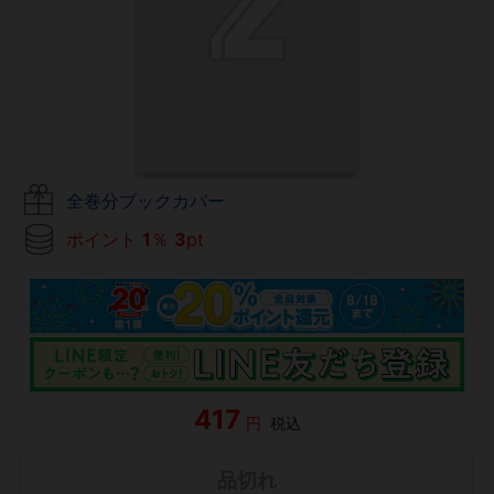
全巻分ブックカバー
ポイント
1
％
3
pt
417
円
税込
品切れ