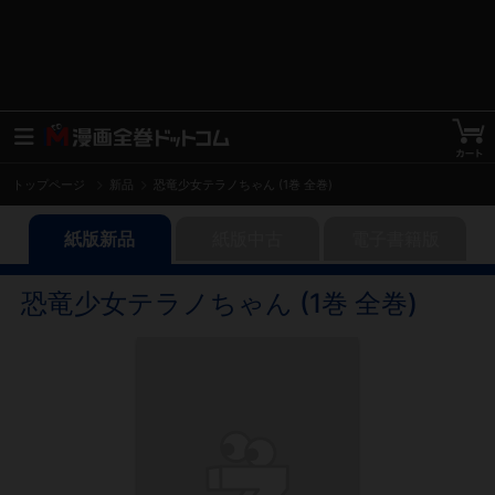
トップページ
新品
恐竜少女テラノちゃん (1巻 全巻)
紙版新品
紙版中古
電子書籍版
恐竜少女テラノちゃん (1巻 全巻)