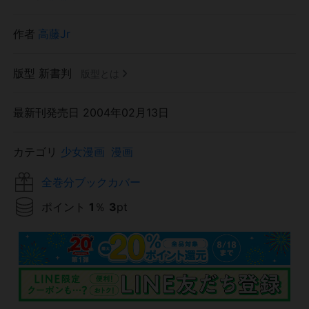
作者
高藤Jr
版型
新書判
版型とは
最新刊発売日
2004年02月13日
カテゴリ
少女漫画
漫画
全巻分ブックカバー
ポイント
1
％
3
pt