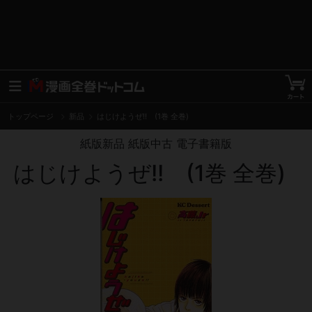
トップページ
新品
はじけようぜ!! (1巻 全巻)
紙版新品
紙版中古
電子書籍版
はじけようぜ!! (1巻 全巻)