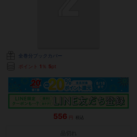
全巻分ブックカバー
ポイント
1
％
5
pt
556
円
税込
品切れ