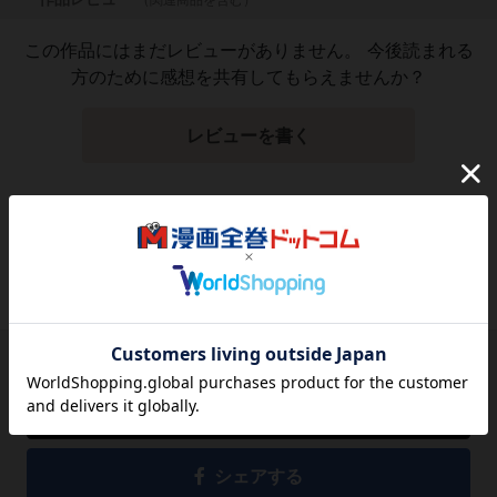
この作品にはまだレビューがありません。 今後読まれる
方のために感想を共有してもらえませんか？
レビューを書く
556
円
税込
品切れ
シェアする
シェアする