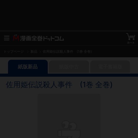
トップページ
新品
佐用姫伝説殺人事件 (1巻 全巻)
紙版新品
紙版中古
電子書籍版
佐用姫伝説殺人事件 (1巻 全巻)