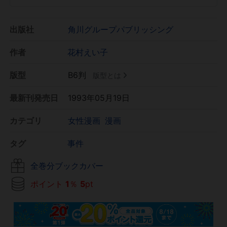
出版社
角川グループパブリッシング
作者
花村えい子
版型
B6判
版型とは
最新刊発売日
1993年05月19日
カテゴリ
女性漫画
漫画
タグ
事件
全巻分ブックカバー
ポイント
1
％
5
pt