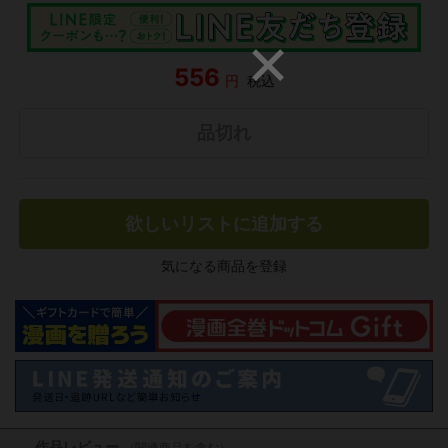
556
円
税込
品切れ
欲しいリストに追加する
気になる商品を登録
作品レビュー
（関連商品を含む）