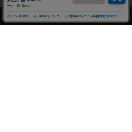
上へ
漫画全巻ドットコム TOP
トップページ
会員登録・ログイン
初めての方へ
電子書籍の読み方
支払方法
特定商取引法に基づく通販の表記
資金決済法に基づく表示
古物営業法に基づく表示
よくある質問
問い合わせ
個人情報保護方針
利用規約