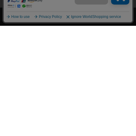
上へ
漫画全巻ドットコム TOP
トップページ
会員登録・ログイン
初めての方へ
電子書籍の読み方
支払方法
特定商取引法に基づく通販の表記
資金決済法に基づく表示
古物営業法に基づく表示
よくある質問
問い合わせ
個人情報保護方針
利用規約