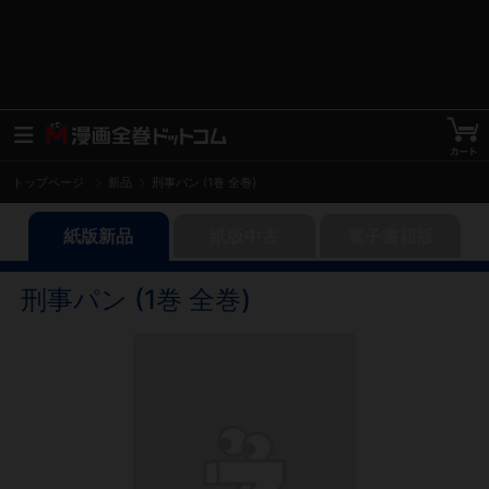
トップページ
新品
刑事パン (1巻 全巻)
紙版新品
紙版中古
電子書籍版
刑事パン (1巻 全巻)