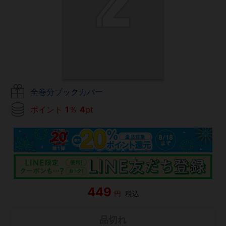
全巻分ブックカバー
ポイント
1
％
4
pt
449
円
税込
品切れ