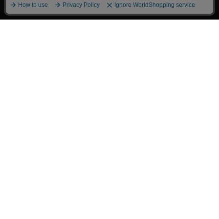
漫画全巻ドットコム TOP
トップページ
会員登録・ログイン
初めての方へ
電子書籍の読み方
支払方法
特定商取引法に基づく通販の表記
資金決済法に基づく表示
古物営業法に基づく表示
よくある質問
問い合わせ
個人情報保護方針
利用規約
スタッフおススメ「全力推し宣言」