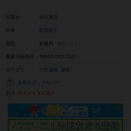
出版社
秋田書店
作者
長岡良子
版型
新書判
版型とは
最新刊発売日
1984年04月30日
カテゴリ
少女漫画
漫画
全巻分ブックカバー
ポイント
1
％
3
pt